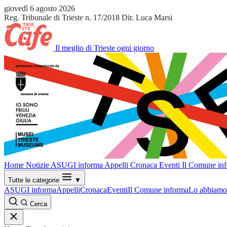
giovedì 6 agosto 2026
Reg. Tribunale di Trieste n. 17/2018
Dir. Luca Marsi
Il meglio di Trieste ogni giorno
Home
Notizie
ASUGI informa
Appelli
Cronaca
Eventi
Il Comune in
Tutte le categorie
▼
ASUGI informa
Appelli
Cronaca
Eventi
Il Comune informa
Lo abbiamo 
Cerca