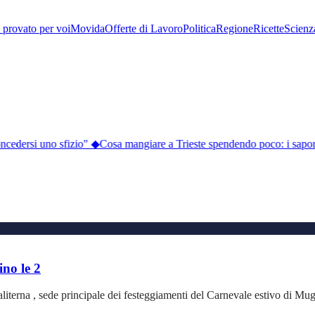
provato per voi
Movida
Offerte di Lavoro
Politica
Regione
Ricette
Scienz
oncedersi uno sfizio"
◆
Cosa mangiare a Trieste spendendo poco: i sapori 
no le 2
literna , sede principale dei festeggiamenti del Carnevale estivo di Mug