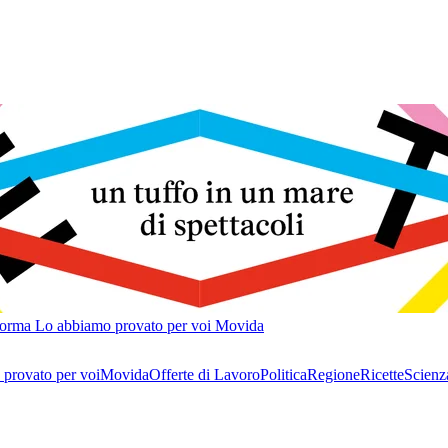
forma
Lo abbiamo provato per voi
Movida
provato per voi
Movida
Offerte di Lavoro
Politica
Regione
Ricette
Scienz