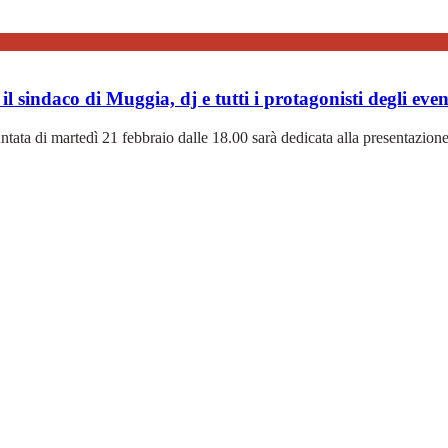
 sindaco di Muggia, dj e tutti i protagonisti degli even
ata di martedì 21 febbraio dalle 18.00 sarà dedicata alla presentazione