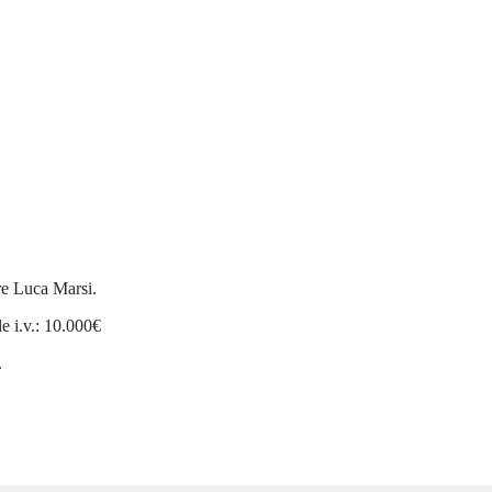
ore Luca Marsi.
le i.v.: 10.000€
.