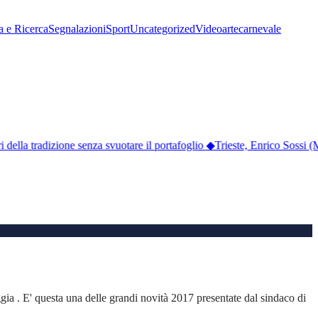
a e Ricerca
Segnalazioni
Sport
Uncategorized
Video
arte
carnevale
della tradizione senza svuotare il portafoglio
◆
Trieste, Enrico Sossi (
gia . E' questa una delle grandi novità 2017 presentate dal sindaco di