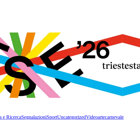
a e Ricerca
Segnalazioni
Sport
Uncategorized
Video
arte
carnevale