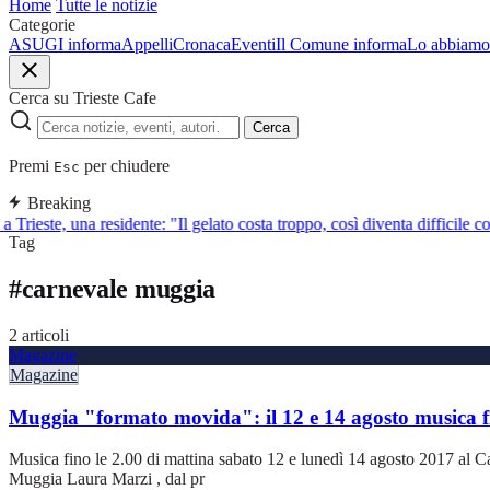
Home
Tutte le notizie
Categorie
ASUGI informa
Appelli
Cronaca
Eventi
Il Comune informa
Lo abbiamo 
Cerca su Trieste Cafe
Cerca
Premi
per chiudere
Esc
Breaking
a Trieste, una residente: "Il gelato costa troppo, così diventa difficile c
Tag
#
carnevale muggia
2 articoli
Magazine
Magazine
Muggia "formato movida": il 12 e 14 agosto musica fi
Musica fino le 2.00 di mattina sabato 12 e lunedì 14 agosto 2017 al Ca
Muggia Laura Marzi , dal pr