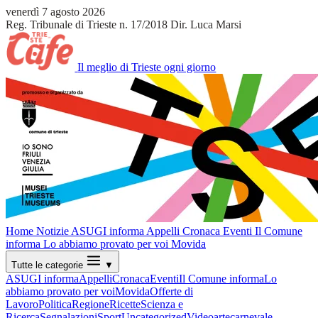
venerdì 7 agosto 2026
Reg. Tribunale di Trieste n. 17/2018
Dir. Luca Marsi
Il meglio di Trieste ogni giorno
Home
Notizie
ASUGI informa
Appelli
Cronaca
Eventi
Il Comune
informa
Lo abbiamo provato per voi
Movida
Tutte le categorie
▼
ASUGI informa
Appelli
Cronaca
Eventi
Il Comune informa
Lo
abbiamo provato per voi
Movida
Offerte di
Lavoro
Politica
Regione
Ricette
Scienza e
Ricerca
Segnalazioni
Sport
Uncategorized
Video
arte
carnevale