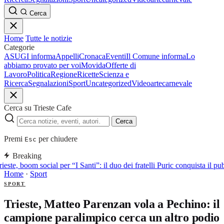
Cerca
Home
Tutte le notizie
Categorie
ASUGI informa
Appelli
Cronaca
Eventi
Il Comune informa
Lo
abbiamo provato per voi
Movida
Offerte di
Lavoro
Politica
Regione
Ricette
Scienza e
Ricerca
Segnalazioni
Sport
Uncategorized
Video
arte
carnevale
Cerca su Trieste Cafe
Cerca
Premi
per chiudere
Esc
Breaking
ieste, boom social per “I Santi”: il duo dei fratelli Puric conquista i
Home
·
Sport
SPORT
Trieste, Matteo Parenzan vola a Pechino: il
campione paralimpico cerca un altro podio