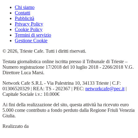
Chi siamo
Contatti
Pubblicità
Privacy Policy
Cookie Policy
Termini di servizio
Gestione Cookie
© 2026, Trieste Cafe. Tutti i diritti riservati.
Testata giornalistica online iscritta presso il Tribunale di Trieste –
Numero registrazione 17/2018 del 10 luglio 2018 - 2266/2018 V.G.
Direttore Luca Marsi.
Network Cafe S.R.L - Via Palestrina 10, 34133 Trieste | C.F:
01306520329 | REA: TS - 202367 | PEC:
networkcafe@pec.it
|
Capitale Sociale i.v.: 10.000€
Ai fini della realizzazione del sito, questa attività ha ricevuto euro
5.000 come contributo a fondo perduto dalla Regione Friuli Venezia
Giulia.
Realizzato da