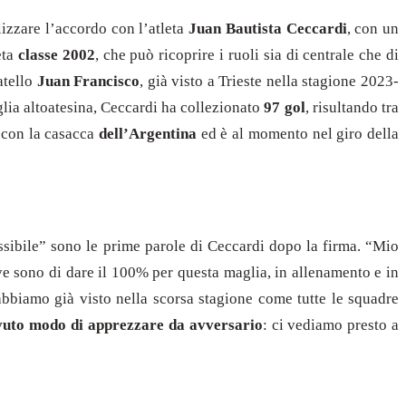
lizzare l’accordo con l’atleta
Juan Bautista Ceccardi
, con un
eta
classe 2002
, che può ricoprire i ruoli sia di centrale che di
atello
Juan Francisco
, già visto a Trieste nella stagione 2023-
glia altoatesina, Ceccardi ha collezionato
97 gol
, risultando tra
con la casacca
dell’Argentina
ed è al momento nel giro della
ossibile” sono le prime parole di Ceccardi dopo la firma. “Mio
ive sono di dare il 100% per questa maglia, in allenamento e in
 abbiamo già visto nella scorsa stagione come tutte le squadre
o avuto modo di apprezzare da avversario
: ci vediamo presto a