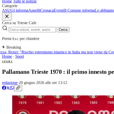
Home
Tutte le notizie
Categorie
ASUGI informa
Appelli
Cronaca
Eventi
Il Comune informa
Lo abbiamo 
Cerca su Trieste Cafe
Cerca
Premi
per chiudere
Esc
Breaking
za, Renzi: "Rischio estremismo islamico in Italia ma non viene da Ceu
Home
·
Sport
SPORT
Pallamano Trieste 1970 : il primo innesto p
redazione
·
20 giugno 2026 alle ore 13:12