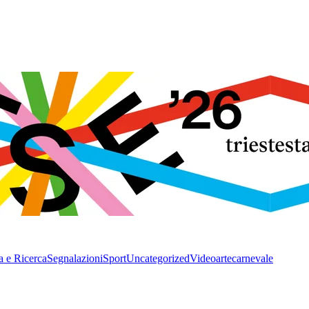
a e Ricerca
Segnalazioni
Sport
Uncategorized
Video
arte
carnevale