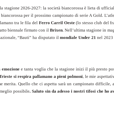
a stagione 2026-2027: la società biancorossa è lieta di ufficia
 biancorossa per il prossimo campionato di serie A Gold. L’atl
llamano tra le fila del
Ferro Carril Oeste
(lo stesso club del fr
atto biennale firmato con il
Brixen
. Nell’ultima stagione in ma
nazionale, “Bauti” ha disputato il
mondiale Under 21
nel 2023 
a emozione
e tanta voglia che la stagione inizi il più presto p
Trieste si respira pallamano a pieni polmoni
, le mie aspettat
come merita. Quello che ci aspetta sarà un campionato difficile,
 meglio possibile
. Saluto sin da adesso i nostri tifosi che h