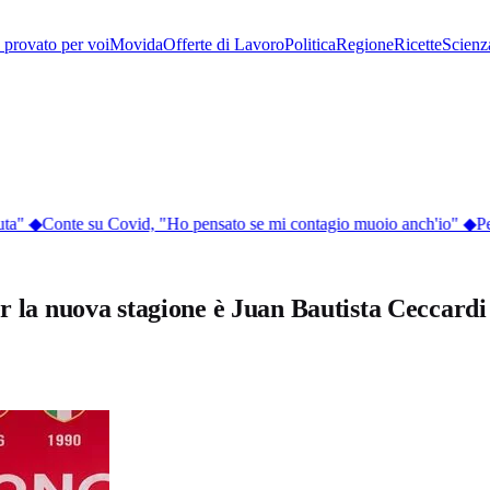
provato per voi
Movida
Offerte di Lavoro
Politica
Regione
Ricette
Scienz
ta"
◆
Conte su Covid, "Ho pensato se mi contagio muoio anch'io"
◆
Perc
er la nuova stagione è Juan Bautista Ceccardi