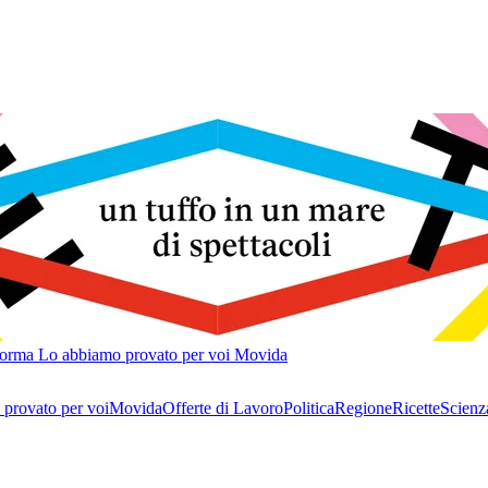
forma
Lo abbiamo provato per voi
Movida
provato per voi
Movida
Offerte di Lavoro
Politica
Regione
Ricette
Scienz