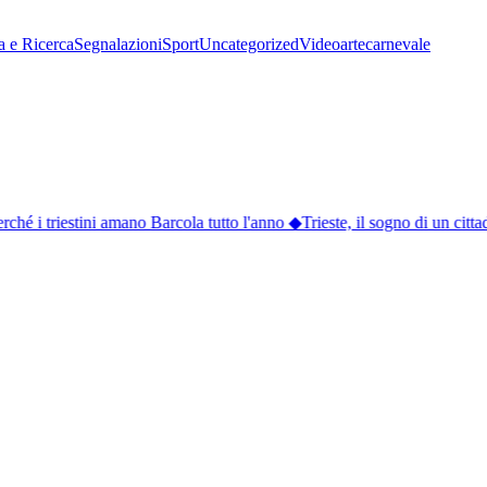
a e Ricerca
Segnalazioni
Sport
Uncategorized
Video
arte
carnevale
hé i triestini amano Barcola tutto l'anno
◆
Trieste, il sogno di un cittad