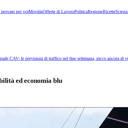
provato per voi
Movida
Offerte di Lavoro
Politica
Regione
Ricette
Scienz
de CAV: le previsioni di traffico nel fine settimana, picco ancora di ve
bilità ed economia blu