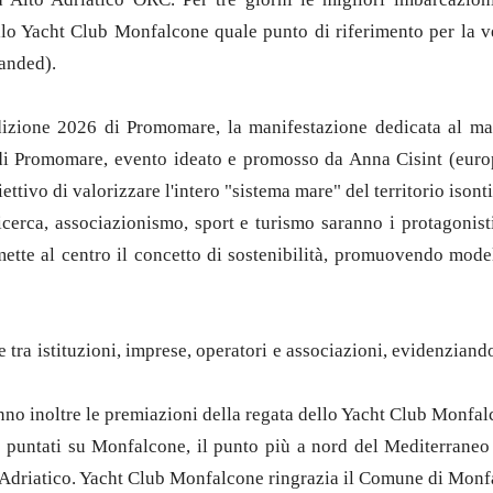
llo Yacht Club Monfalcone quale punto di riferimento per la vel
anded).
’edizione 2026 di Promomare, la manifestazione dedicata al mar
e di Promomare, evento ideato e promosso da Anna Cisint (eur
tivo di valorizzare l'intero "sistema mare" del territorio isonti
ve, ricerca, associazionismo, sport e turismo saranno i protagon
ette al centro il concetto di sostenibilità, promuovendo model
tra istituzioni, imprese, operatori e associazioni, evidenziando
anno inoltre le premiazioni della regata dello Yacht Club Monfalc
o puntati su Monfalcone, il punto più a nord del Mediterraneo
l’Adriatico. Yacht Club Monfalcone ringrazia il Comune di Monfa