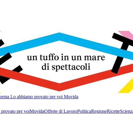
forma
Lo abbiamo provato per voi
Movida
provato per voi
Movida
Offerte di Lavoro
Politica
Regione
Ricette
Scienz