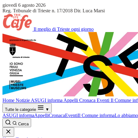
giovedì 6 agosto 2026
Reg. Tribunale di Trieste n. 17/2018
Dir. Luca Marsi
Il meglio di Trieste ogni giorno
Home
Notizie
ASUGI informa
Appelli
Cronaca
Eventi
Il Comune in
Tutte le categorie
▼
ASUGI informa
Appelli
Cronaca
Eventi
Il Comune informa
Lo abbiamo 
Cerca