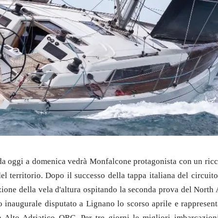
e da oggi a domenica vedrà Monfalcone protagonista con un ricc
 del territorio. Dopo il successo della tappa italiana del circui
zione della vela d'altura ospitando la seconda prova del North 
o inaugurale disputato a Lignano lo scorso aprile e rappresent
Alto Adriatico ORC. Per tre giorni le migliori imbarcazion