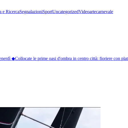
a e Ricerca
Segnalazioni
Sport
Uncategorized
Video
arte
carnevale
nerdì
◆
Collocate le prime oasi d'ombra in centro città: fioriere con plat