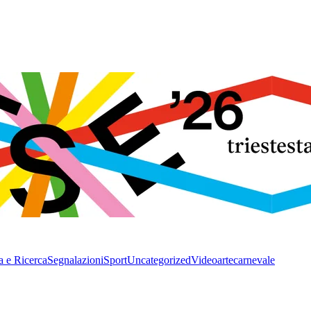
a e Ricerca
Segnalazioni
Sport
Uncategorized
Video
arte
carnevale