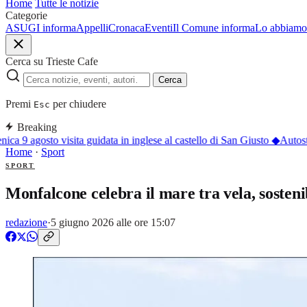
Home
Tutte le notizie
Categorie
ASUGI informa
Appelli
Cronaca
Eventi
Il Comune informa
Lo abbiamo 
Cerca su Trieste Cafe
Cerca
Premi
per chiudere
Esc
Breaking
 9 agosto visita guidata in inglese al castello di San Giusto
◆
Autostra
Home
·
Sport
SPORT
Monfalcone celebra il mare tra vela, sosteni
redazione
·
5 giugno 2026 alle ore 15:07