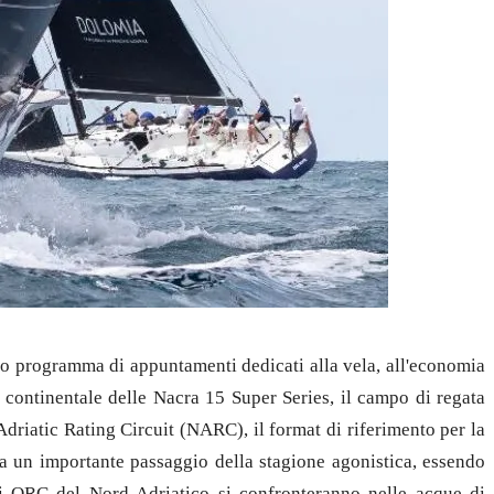
o programma di appuntamenti dedicati alla vela, all'economia
to continentale delle Nacra 15 Super Series, il campo di regata
Adriatic Rating Circuit (NARC), il format di riferimento per la
a un importante passaggio della stagione agonistica, essendo
i ORC del Nord Adriatico si confronteranno nelle acque di