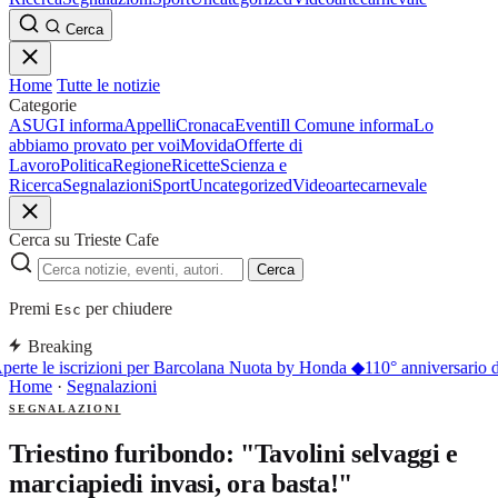
Cerca
Home
Tutte le notizie
Categorie
ASUGI informa
Appelli
Cronaca
Eventi
Il Comune informa
Lo
abbiamo provato per voi
Movida
Offerte di
Lavoro
Politica
Regione
Ricette
Scienza e
Ricerca
Segnalazioni
Sport
Uncategorized
Video
arte
carnevale
Cerca su Trieste Cafe
Cerca
Premi
per chiudere
Esc
Breaking
perte le iscrizioni per Barcolana Nuota by Honda
◆
110° anniversario d
Home
·
Segnalazioni
SEGNALAZIONI
Triestino furibondo: "Tavolini selvaggi e
marciapiedi invasi, ora basta!"