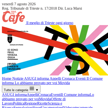
venerdì 7 agosto 2026
Reg. Tribunale di Trieste n. 17/2018
Dir. Luca Marsi
Il meglio di Trieste ogni giorno
Home
Notizie
ASUGI informa
Appelli
Cronaca
Eventi
Il Comune
informa
Lo abbiamo provato per voi
Movida
Tutte le categorie
▼
ASUGI informa
Appelli
Cronaca
Eventi
Il Comune informa
Lo
abbiamo provato per voi
Movida
Offerte di
Lavoro
Politica
Regione
Ricette
Scienza e
Ricerca
Segnalazioni
Sport
Uncategorized
Video
arte
carnevale