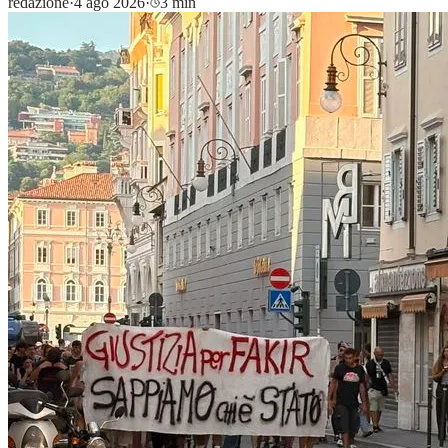
redazione
·
4 ago 2026
·
3 min