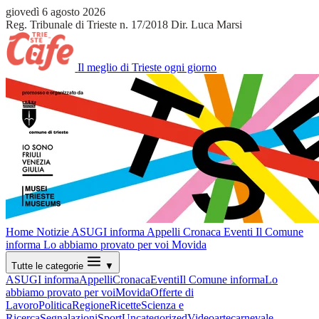
giovedì 6 agosto 2026
Reg. Tribunale di Trieste n. 17/2018
Dir. Luca Marsi
Il meglio di Trieste ogni giorno
Home
Notizie
ASUGI informa
Appelli
Cronaca
Eventi
Il Comune
informa
Lo abbiamo provato per voi
Movida
Tutte le categorie
▼
ASUGI informa
Appelli
Cronaca
Eventi
Il Comune informa
Lo
abbiamo provato per voi
Movida
Offerte di
Lavoro
Politica
Regione
Ricette
Scienza e
Ricerca
Segnalazioni
Sport
Uncategorized
Video
arte
carnevale