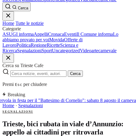
Cerca
Home
Tutte le notizie
Categorie
ASUGI informa
Appelli
Cronaca
Eventi
Il Comune informa
Lo
abbiamo provato per voi
Movida
Offerte di
Lavoro
Politica
Regione
Ricette
Scienza e
Ricerca
Segnalazioni
Sport
Uncategorized
Video
arte
carnevale
Cerca su Trieste Cafe
Cerca
Premi
per chiudere
Esc
Breaking
rvola in festa per il "Battesimo di Cornelio": sabato 8 agosto il carnevale
Home
·
Segnalazioni
SEGNALAZIONI
Trieste, bici rubata in viale d’Annunzio:
appello ai cittadini per ritrovarla