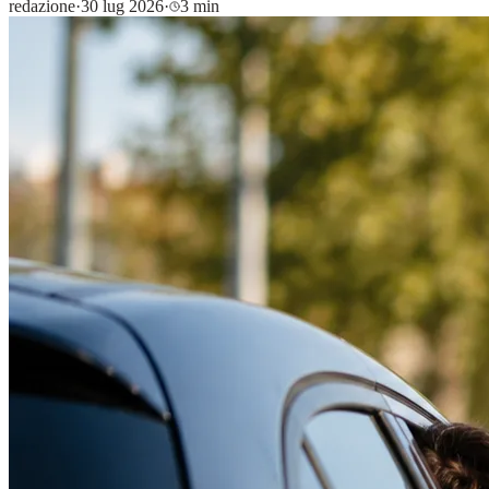
redazione
·
30 lug 2026
·
3 min