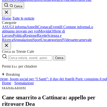
Cerca
Home
Tutte le notizie
Categorie
ASUGI informa
Appelli
Cronaca
Eventi
Il Comune informa
Lo
abbiamo provato per voi
Movida
Offerte di
Lavoro
Politica
Regione
Ricette
Scienza e
Ricerca
Segnalazioni
Sport
Uncategorized
Video
arte
carnevale
Cerca su Trieste Cafe
Cerca
Premi
per chiudere
Esc
Breaking
ieste, boom social per “I Santi”: il duo dei fratelli Puric conquista i
Home
·
Segnalazioni
SEGNALAZIONI
Cane smarrito a Cattinara: appello per
ritrovare Dea