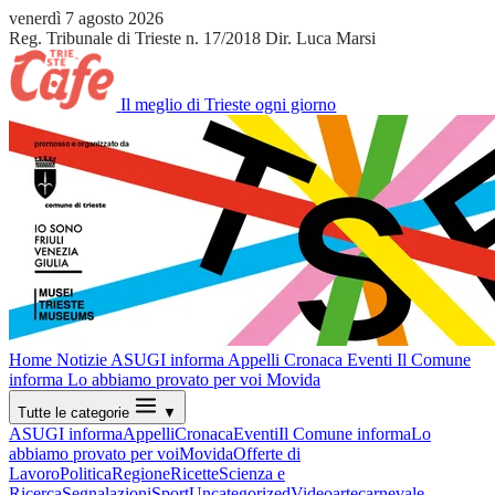
venerdì 7 agosto 2026
Reg. Tribunale di Trieste n. 17/2018
Dir. Luca Marsi
Il meglio di Trieste ogni giorno
Home
Notizie
ASUGI informa
Appelli
Cronaca
Eventi
Il Comune
informa
Lo abbiamo provato per voi
Movida
Tutte le categorie
▼
ASUGI informa
Appelli
Cronaca
Eventi
Il Comune informa
Lo
abbiamo provato per voi
Movida
Offerte di
Lavoro
Politica
Regione
Ricette
Scienza e
Ricerca
Segnalazioni
Sport
Uncategorized
Video
arte
carnevale