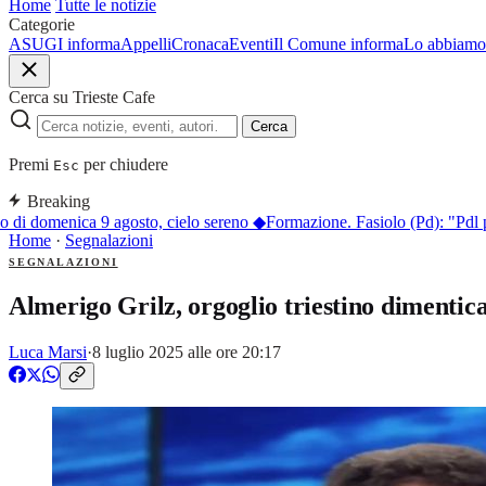
Home
Tutte le notizie
Categorie
ASUGI informa
Appelli
Cronaca
Eventi
Il Comune informa
Lo abbiamo 
Cerca su Trieste Cafe
Cerca
Premi
per chiudere
Esc
Breaking
di domenica 9 agosto, cielo sereno
◆
Formazione. Fasiolo (Pd): "Pdl per 
Home
·
Segnalazioni
SEGNALAZIONI
Almerigo Grilz, orgoglio triestino dimenticat
Luca Marsi
·
8 luglio 2025 alle ore 20:17