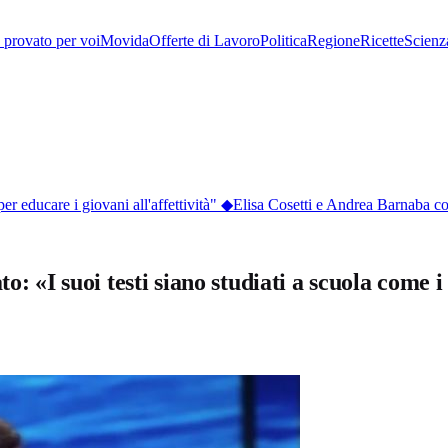
provato per voi
Movida
Offerte di Lavoro
Politica
Regione
Ricette
Scienz
educare i giovani all'affettività"
◆
Elisa Cosetti e Andrea Barnaba conqu
o: «I suoi testi siano studiati a scuola come i