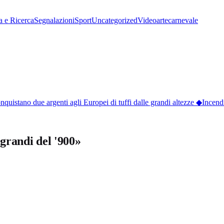
a e Ricerca
Segnalazioni
Sport
Uncategorized
Video
arte
carnevale
istano due argenti agli Europei di tuffi dalle grandi altezze
◆
Incendi t
 grandi del '900»