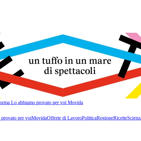
forma
Lo abbiamo provato per voi
Movida
provato per voi
Movida
Offerte di Lavoro
Politica
Regione
Ricette
Scienz