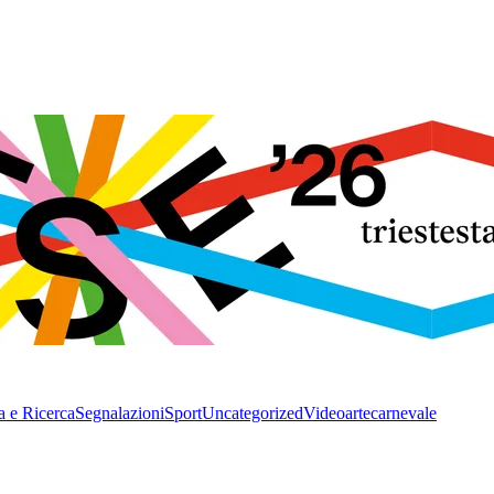
a e Ricerca
Segnalazioni
Sport
Uncategorized
Video
arte
carnevale