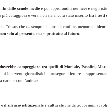
i fin dalle scuole medie
e poi approfonditi nei licei e negli ist
te più coraggiosa e vera, non sia ancora stato inserito
tra i test
me Trieste, che da sempre si nutre di confine, memoria e identi
non solo al presente, ma soprattutto al futuro
.
 dovrebbe campeggiare tra quelli di Montale, Pasolini, Mor
 i suoi interventi giornalistici – prosegue il lettore – rapprese
la carne e con l’anima».
, è
il silenzio istituzionale e culturale
che da troppi anni avvolg