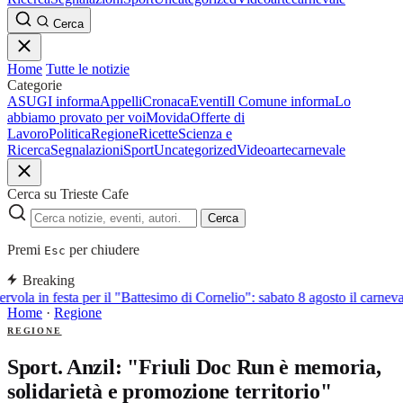
Cerca
Home
Tutte le notizie
Categorie
ASUGI informa
Appelli
Cronaca
Eventi
Il Comune informa
Lo
abbiamo provato per voi
Movida
Offerte di
Lavoro
Politica
Regione
Ricette
Scienza e
Ricerca
Segnalazioni
Sport
Uncategorized
Video
arte
carnevale
Cerca su Trieste Cafe
Cerca
Premi
per chiudere
Esc
Breaking
rvola in festa per il "Battesimo di Cornelio": sabato 8 agosto il carneval
Home
·
Regione
REGIONE
Sport. Anzil: "Friuli Doc Run è memoria,
solidarietà e promozione territorio"