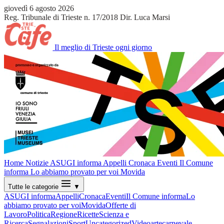
giovedì 6 agosto 2026
Reg. Tribunale di Trieste n. 17/2018
Dir. Luca Marsi
Il meglio di Trieste ogni giorno
Home
Notizie
ASUGI informa
Appelli
Cronaca
Eventi
Il Comune
informa
Lo abbiamo provato per voi
Movida
Tutte le categorie
▼
ASUGI informa
Appelli
Cronaca
Eventi
Il Comune informa
Lo
abbiamo provato per voi
Movida
Offerte di
Lavoro
Politica
Regione
Ricette
Scienza e
Ricerca
Segnalazioni
Sport
Uncategorized
Video
arte
carnevale