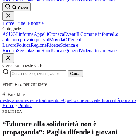
Cerca
Home
Tutte le notizie
Categorie
ASUGI informa
Appelli
Cronaca
Eventi
Il Comune informa
Lo
abbiamo provato per voi
Movida
Offerte di
Lavoro
Politica
Regione
Ricette
Scienza e
Ricerca
Segnalazioni
Sport
Uncategorized
Video
arte
carnevale
Cerca su Trieste Cafe
Cerca
Premi
per chiudere
Esc
Breaking
rieste, amori estivi e tradimenti: «Quello che succede fuori città poi a
Home
·
Politica
POLITICA
“Educare alla solidarietà non è
propaganda”: Paglia difende i giovani