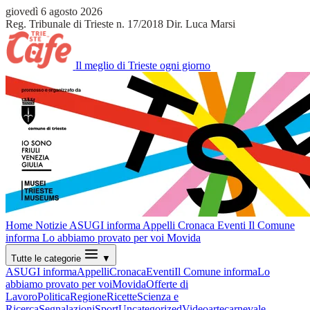
giovedì 6 agosto 2026
Reg. Tribunale di Trieste n. 17/2018
Dir. Luca Marsi
Il meglio di Trieste ogni giorno
Home
Notizie
ASUGI informa
Appelli
Cronaca
Eventi
Il Comune
informa
Lo abbiamo provato per voi
Movida
Tutte le categorie
▼
ASUGI informa
Appelli
Cronaca
Eventi
Il Comune informa
Lo
abbiamo provato per voi
Movida
Offerte di
Lavoro
Politica
Regione
Ricette
Scienza e
Ricerca
Segnalazioni
Sport
Uncategorized
Video
arte
carnevale