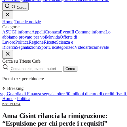
Cerca
Home
Tutte le notizie
Categorie
ASUGI informa
Appelli
Cronaca
Eventi
Il Comune informa
Lo
abbiamo provato per voi
Movida
Offerte di
Lavoro
Politica
Regione
Ricette
Scienza e
Ricerca
Segnalazioni
Sport
Uncategorized
Video
arte
carnevale
Cerca su Trieste Cafe
Cerca
Premi
per chiudere
Esc
Breaking
g, Guardia di Finanza segnala oltre 90 milioni di euro di crediti fiscali 
Home
·
Politica
POLITICA
Anna Cisint rilancia la rimigrazione:
“Espulsione per chi perde i requisiti”