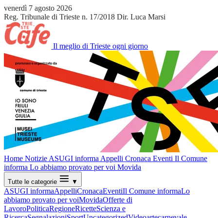
venerdì 7 agosto 2026
Reg. Tribunale di Trieste n. 17/2018
Dir. Luca Marsi
Il meglio di Trieste ogni giorno
Home
Notizie
ASUGI informa
Appelli
Cronaca
Eventi
Il Comune
informa
Lo abbiamo provato per voi
Movida
Tutte le categorie
▼
ASUGI informa
Appelli
Cronaca
Eventi
Il Comune informa
Lo
abbiamo provato per voi
Movida
Offerte di
Lavoro
Politica
Regione
Ricette
Scienza e
Ricerca
Segnalazioni
Sport
Uncategorized
Video
arte
carnevale