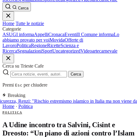
Cerca
Home
Tutte le notizie
Categorie
ASUGI informa
Appelli
Cronaca
Eventi
Il Comune informa
Lo
abbiamo provato per voi
Movida
Offerte di
Lavoro
Politica
Regione
Ricette
Scienza e
Ricerca
Segnalazioni
Sport
Uncategorized
Video
arte
carnevale
Cerca su Trieste Cafe
Cerca
Premi
per chiudere
Esc
Breaking
icurezza, Renzi: "Rischio estremismo islamico in Italia ma non viene d
Home
·
Politica
POLITICA
A Udine incontro tra Salvini, Cisint e
Dreosto: “Un piano di azioni contro l’Islam