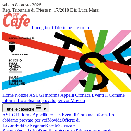
sabato 8 agosto 2026
Reg. Tribunale di Trieste n. 17/2018
Dir. Luca Marsi
Il meglio di Trieste ogni giorno
Home
Notizie
ASUGI informa
Appelli
Cronaca
Eventi
Il Comune
informa
Lo abbiamo provato per voi
Movida
Tutte le categorie
▼
ASUGI informa
Appelli
Cronaca
Eventi
Il Comune informa
Lo
abbiamo provato per voi
Movida
Offerte di
Lavoro
Politica
Regione
Ricette
Scienza e
Ricerca
Segnalazioni
Sport
Uncategorized
Video
arte
carnevale