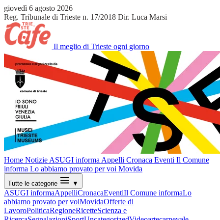
giovedì 6 agosto 2026
Reg. Tribunale di Trieste n. 17/2018
Dir. Luca Marsi
Il meglio di Trieste ogni giorno
Home
Notizie
ASUGI informa
Appelli
Cronaca
Eventi
Il Comune
informa
Lo abbiamo provato per voi
Movida
Tutte le categorie
▼
ASUGI informa
Appelli
Cronaca
Eventi
Il Comune informa
Lo
abbiamo provato per voi
Movida
Offerte di
Lavoro
Politica
Regione
Ricette
Scienza e
Ricerca
Segnalazioni
Sport
Uncategorized
Video
arte
carnevale