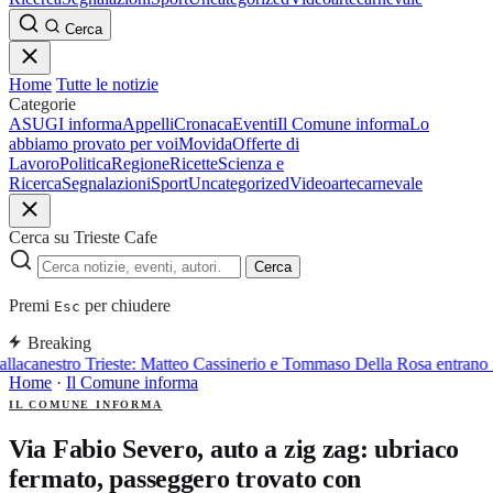
Cerca
Home
Tutte le notizie
Categorie
ASUGI informa
Appelli
Cronaca
Eventi
Il Comune informa
Lo
abbiamo provato per voi
Movida
Offerte di
Lavoro
Politica
Regione
Ricette
Scienza e
Ricerca
Segnalazioni
Sport
Uncategorized
Video
arte
carnevale
Cerca su Trieste Cafe
Cerca
Premi
per chiudere
Esc
Breaking
llacanestro Trieste: Matteo Cassinerio e Tommaso Della Rosa entrano 
Home
·
Il Comune informa
IL COMUNE INFORMA
Via Fabio Severo, auto a zig zag: ubriaco
fermato, passeggero trovato con