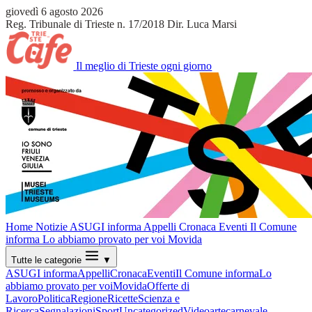
giovedì 6 agosto 2026
Reg. Tribunale di Trieste n. 17/2018
Dir. Luca Marsi
Il meglio di Trieste ogni giorno
Home
Notizie
ASUGI informa
Appelli
Cronaca
Eventi
Il Comune
informa
Lo abbiamo provato per voi
Movida
Tutte le categorie
▼
ASUGI informa
Appelli
Cronaca
Eventi
Il Comune informa
Lo
abbiamo provato per voi
Movida
Offerte di
Lavoro
Politica
Regione
Ricette
Scienza e
Ricerca
Segnalazioni
Sport
Uncategorized
Video
arte
carnevale