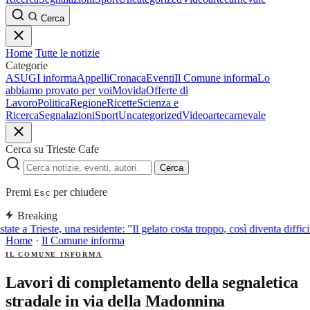
Cerca
Home
Tutte le notizie
Categorie
ASUGI informa
Appelli
Cronaca
Eventi
Il Comune informa
Lo
abbiamo provato per voi
Movida
Offerte di
Lavoro
Politica
Regione
Ricette
Scienza e
Ricerca
Segnalazioni
Sport
Uncategorized
Video
arte
carnevale
Cerca su Trieste Cafe
Cerca
Premi
per chiudere
Esc
Breaking
tate a Trieste, una residente: "Il gelato costa troppo, così diventa diffic
Home
·
Il Comune informa
IL COMUNE INFORMA
Lavori di completamento della segnaletica
stradale in via della Madonnina