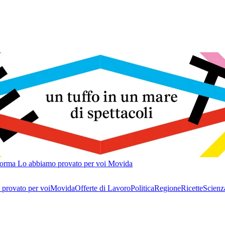
forma
Lo abbiamo provato per voi
Movida
provato per voi
Movida
Offerte di Lavoro
Politica
Regione
Ricette
Scienz