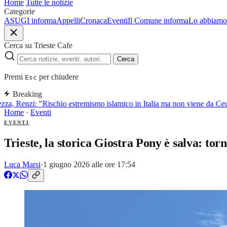
Home
Tutte le notizie
Categorie
ASUGI informa
Appelli
Cronaca
Eventi
Il Comune informa
Lo abbiamo 
Cerca su Trieste Cafe
Cerca
Premi
per chiudere
Esc
Breaking
a, Renzi: "Rischio estremismo islamico in Italia ma non viene da Ceut
Home
·
Eventi
EVENTI
Trieste, la storica Giostra Pony è salva: torn
Luca Marsi
·
1 giugno 2026 alle ore 17:54