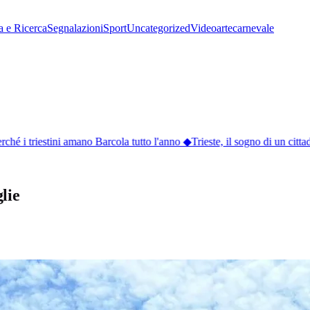
a e Ricerca
Segnalazioni
Sport
Uncategorized
Video
arte
carnevale
hé i triestini amano Barcola tutto l'anno
◆
Trieste, il sogno di un cittad
lie