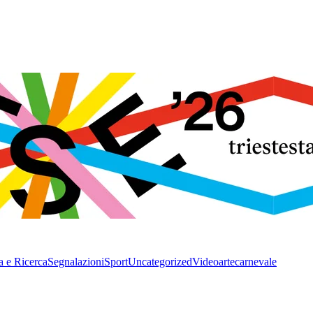
a e Ricerca
Segnalazioni
Sport
Uncategorized
Video
arte
carnevale