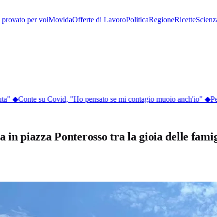
provato per voi
Movida
Offerte di Lavoro
Politica
Regione
Ricette
Scienz
a"
◆
Conte su Covid, "Ho pensato se mi contagio muoio anch'io"
◆
Perc
a in piazza Ponterosso tra la gioia delle famig