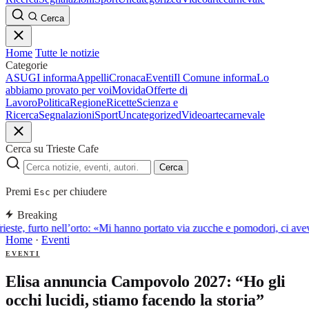
Cerca
Home
Tutte le notizie
Categorie
ASUGI informa
Appelli
Cronaca
Eventi
Il Comune informa
Lo
abbiamo provato per voi
Movida
Offerte di
Lavoro
Politica
Regione
Ricette
Scienza e
Ricerca
Segnalazioni
Sport
Uncategorized
Video
arte
carnevale
Cerca su Trieste Cafe
Cerca
Premi
per chiudere
Esc
Breaking
ieste, furto nell’orto: «Mi hanno portato via zucche e pomodori, ci av
Home
·
Eventi
EVENTI
Elisa annuncia Campovolo 2027: “Ho gli
occhi lucidi, stiamo facendo la storia”