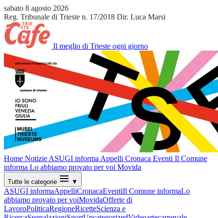
sabato 8 agosto 2026
Reg. Tribunale di Trieste n. 17/2018
Dir. Luca Marsi
Il meglio di Trieste ogni giorno
Home
Notizie
ASUGI informa
Appelli
Cronaca
Eventi
Il Comune
informa
Lo abbiamo provato per voi
Movida
Tutte le categorie
▼
ASUGI informa
Appelli
Cronaca
Eventi
Il Comune informa
Lo
abbiamo provato per voi
Movida
Offerte di
Lavoro
Politica
Regione
Ricette
Scienza e
Ricerca
Segnalazioni
Sport
Uncategorized
Video
arte
carnevale