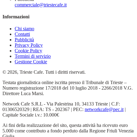
commerciale@triestecafe.it
Informazioni
Chi siamo
Contatti
Pubblicità
Privacy Policy
Cookie Policy
Termini di servizio
Gestione Cookie
© 2026, Trieste Cafe. Tutti i diritti riservati.
Testata giornalistica online iscritta presso il Tribunale di Trieste –
Numero registrazione 17/2018 del 10 luglio 2018 - 2266/2018 V.G.
Direttore Luca Marsi.
Network Cafe S.R.L - Via Palestrina 10, 34133 Trieste | C.F:
01306520329 | REA: TS - 202367 | PEC:
networkcafe@pec.it
|
Capitale Sociale i.v.: 10.000€
Ai fini della realizzazione del sito, questa attività ha ricevuto euro
5.000 come contributo a fondo perduto dalla Regione Friuli Venezia
Giulia.