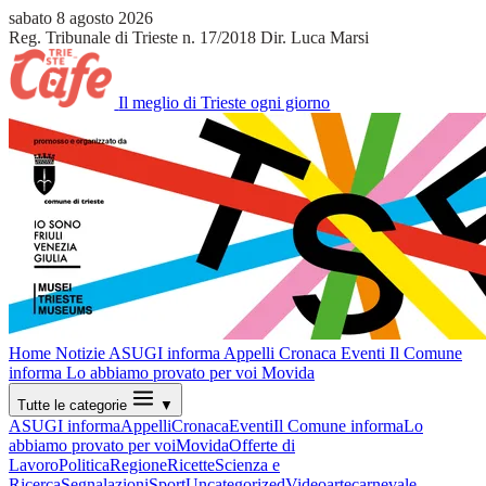
sabato 8 agosto 2026
Reg. Tribunale di Trieste n. 17/2018
Dir. Luca Marsi
Il meglio di Trieste ogni giorno
Home
Notizie
ASUGI informa
Appelli
Cronaca
Eventi
Il Comune
informa
Lo abbiamo provato per voi
Movida
Tutte le categorie
▼
ASUGI informa
Appelli
Cronaca
Eventi
Il Comune informa
Lo
abbiamo provato per voi
Movida
Offerte di
Lavoro
Politica
Regione
Ricette
Scienza e
Ricerca
Segnalazioni
Sport
Uncategorized
Video
arte
carnevale