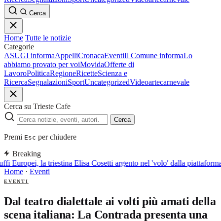
Cerca
Home
Tutte le notizie
Categorie
ASUGI informa
Appelli
Cronaca
Eventi
Il Comune informa
Lo
abbiamo provato per voi
Movida
Offerte di
Lavoro
Politica
Regione
Ricette
Scienza e
Ricerca
Segnalazioni
Sport
Uncategorized
Video
arte
carnevale
Cerca su Trieste Cafe
Cerca
Premi
per chiudere
Esc
Breaking
ffi Europei, la triestina Elisa Cosetti argento nel 'volo' dalla piattaform
Home
·
Eventi
EVENTI
Dal teatro dialettale ai volti più amati della
scena italiana: La Contrada presenta una