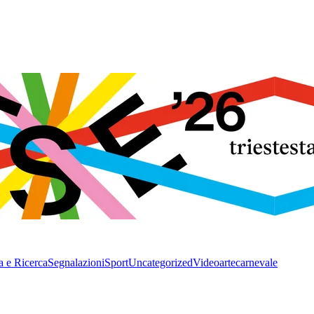
a e Ricerca
Segnalazioni
Sport
Uncategorized
Video
arte
carnevale