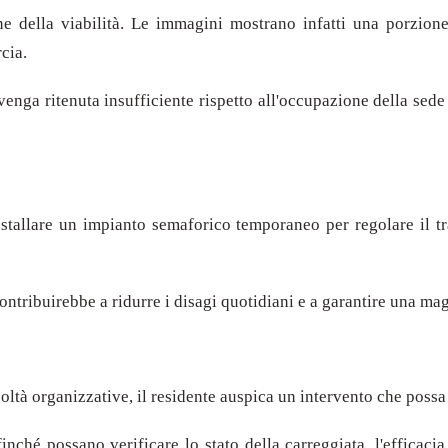
 della viabilità. Le immagini mostrano infatti una porzione
cia.
venga ritenuta insufficiente rispetto all'occupazione della sede s
nstallare un impianto semaforico temporaneo per regolare il tr
 contribuirebbe a ridurre i disagi quotidiani e a garantire una ma
icoltà organizzative, il residente auspica un intervento che poss
nché possano verificare lo stato della carreggiata, l'efficacia 