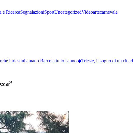
a e Ricerca
Segnalazioni
Sport
Uncategorized
Video
arte
carnevale
é i triestini amano Barcola tutto l'anno
◆
Trieste, il sogno di un cittad
ezza”