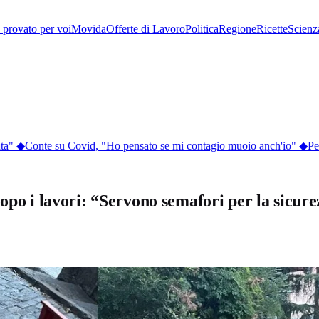
provato per voi
Movida
Offerte di Lavoro
Politica
Regione
Ricette
Scienz
a"
◆
Conte su Covid, "Ho pensato se mi contagio muoio anch'io"
◆
Perch
opo i lavori: “Servono semafori per la sicur