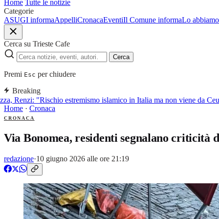
Home
Tutte le notizie
Categorie
ASUGI informa
Appelli
Cronaca
Eventi
Il Comune informa
Lo abbiamo 
Cerca su Trieste Cafe
Cerca
Premi
per chiudere
Esc
Breaking
a, Renzi: "Rischio estremismo islamico in Italia ma non viene da Ceut
Home
·
Cronaca
CRONACA
Via Bonomea, residenti segnalano criticità d
redazione
·
10 giugno 2026 alle ore 21:19