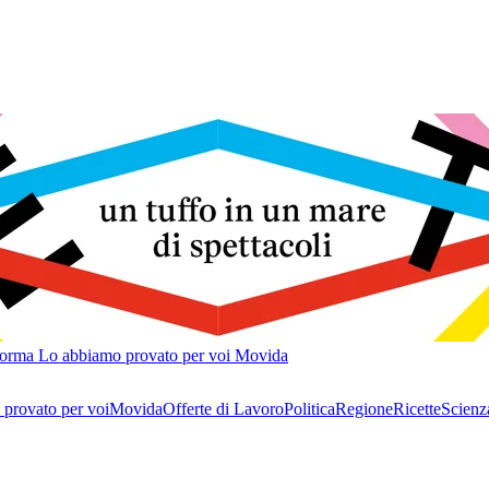
forma
Lo abbiamo provato per voi
Movida
provato per voi
Movida
Offerte di Lavoro
Politica
Regione
Ricette
Scienz