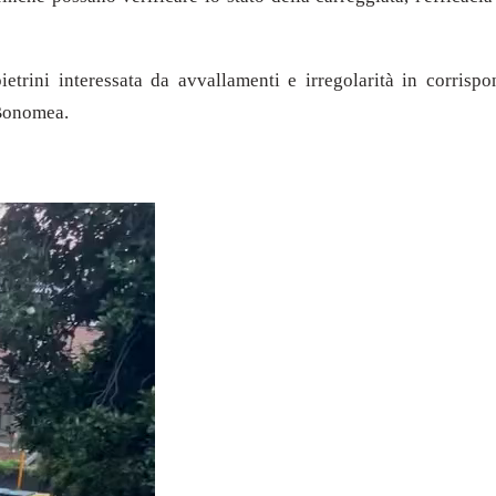
etrini interessata da avvallamenti e irregolarità in corrisp
 Bonomea.