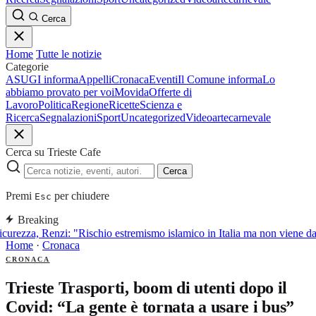
Cerca
Home
Tutte le notizie
Categorie
ASUGI informa
Appelli
Cronaca
Eventi
Il Comune informa
Lo
abbiamo provato per voi
Movida
Offerte di
Lavoro
Politica
Regione
Ricette
Scienza e
Ricerca
Segnalazioni
Sport
Uncategorized
Video
arte
carnevale
Cerca su Trieste Cafe
Cerca
Premi
per chiudere
Esc
Breaking
curezza, Renzi: "Rischio estremismo islamico in Italia ma non viene d
Home
·
Cronaca
CRONACA
Trieste Trasporti, boom di utenti dopo il
Covid: “La gente è tornata a usare i bus”