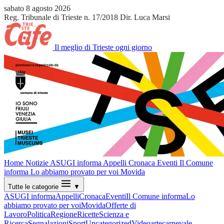
sabato 8 agosto 2026
Reg. Tribunale di Trieste n. 17/2018
Dir. Luca Marsi
Il meglio di Trieste ogni giorno
Home
Notizie
ASUGI informa
Appelli
Cronaca
Eventi
Il Comune
informa
Lo abbiamo provato per voi
Movida
Tutte le categorie
▼
ASUGI informa
Appelli
Cronaca
Eventi
Il Comune informa
Lo
abbiamo provato per voi
Movida
Offerte di
Lavoro
Politica
Regione
Ricette
Scienza e
Ricerca
Segnalazioni
Sport
Uncategorized
Video
arte
carnevale