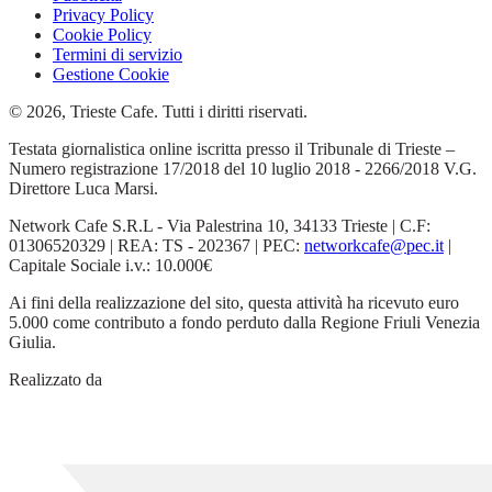
Privacy Policy
Cookie Policy
Termini di servizio
Gestione Cookie
© 2026, Trieste Cafe. Tutti i diritti riservati.
Testata giornalistica online iscritta presso il Tribunale di Trieste –
Numero registrazione 17/2018 del 10 luglio 2018 - 2266/2018 V.G.
Direttore Luca Marsi.
Network Cafe S.R.L - Via Palestrina 10, 34133 Trieste | C.F:
01306520329 | REA: TS - 202367 | PEC:
networkcafe@pec.it
|
Capitale Sociale i.v.: 10.000€
Ai fini della realizzazione del sito, questa attività ha ricevuto euro
5.000 come contributo a fondo perduto dalla Regione Friuli Venezia
Giulia.
Realizzato da