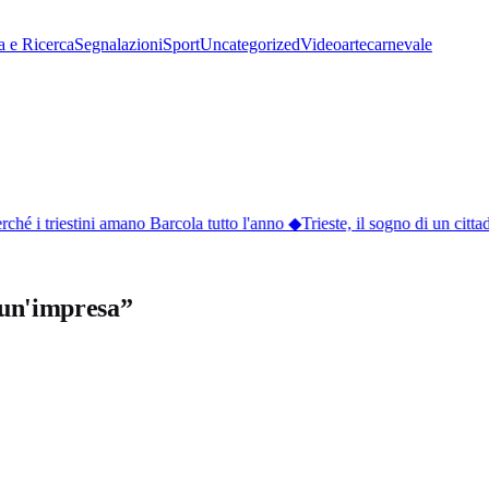
a e Ricerca
Segnalazioni
Sport
Uncategorized
Video
arte
carnevale
é i triestini amano Barcola tutto l'anno
◆
Trieste, il sogno di un cittadi
a un'impresa”