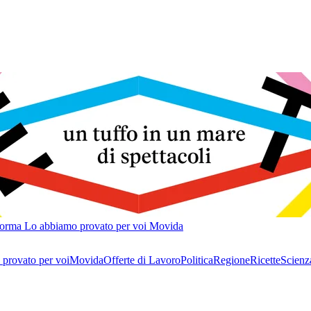
forma
Lo abbiamo provato per voi
Movida
provato per voi
Movida
Offerte di Lavoro
Politica
Regione
Ricette
Scienz