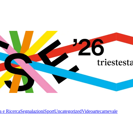
a e Ricerca
Segnalazioni
Sport
Uncategorized
Video
arte
carnevale