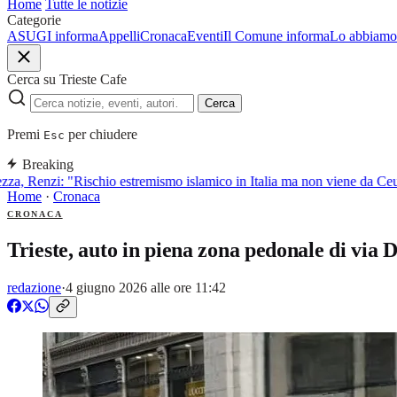
Home
Tutte le notizie
Categorie
ASUGI informa
Appelli
Cronaca
Eventi
Il Comune informa
Lo abbiamo 
Cerca su Trieste Cafe
Cerca
Premi
per chiudere
Esc
Breaking
a, Renzi: "Rischio estremismo islamico in Italia ma non viene da Ceut
Home
·
Cronaca
CRONACA
Trieste, auto in piena zona pedonale di via 
redazione
·
4 giugno 2026 alle ore 11:42