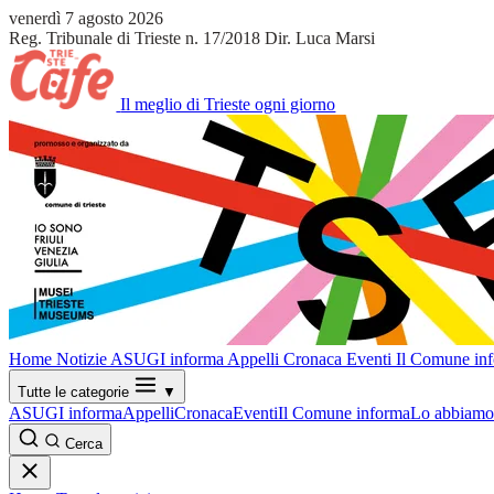
venerdì 7 agosto 2026
Reg. Tribunale di Trieste n. 17/2018
Dir. Luca Marsi
Il meglio di Trieste ogni giorno
Home
Notizie
ASUGI informa
Appelli
Cronaca
Eventi
Il Comune in
Tutte le categorie
▼
ASUGI informa
Appelli
Cronaca
Eventi
Il Comune informa
Lo abbiamo 
Cerca