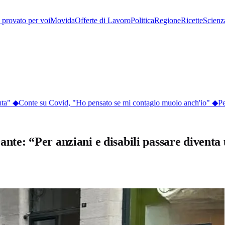
provato per voi
Movida
Offerte di Lavoro
Politica
Regione
Ricette
Scienz
a"
◆
Conte su Covid, "Ho pensato se mi contagio muoio anch'io"
◆
Perch
Dante: “Per anziani e disabili passare divent