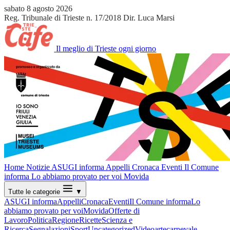
sabato 8 agosto 2026
Reg. Tribunale di Trieste n. 17/2018
Dir. Luca Marsi
Il meglio di Trieste ogni giorno
Home
Notizie
ASUGI informa
Appelli
Cronaca
Eventi
Il Comune
informa
Lo abbiamo provato per voi
Movida
Tutte le categorie
▼
ASUGI informa
Appelli
Cronaca
Eventi
Il Comune informa
Lo
abbiamo provato per voi
Movida
Offerte di
Lavoro
Politica
Regione
Ricette
Scienza e
Ricerca
Segnalazioni
Sport
Uncategorized
Video
arte
carnevale