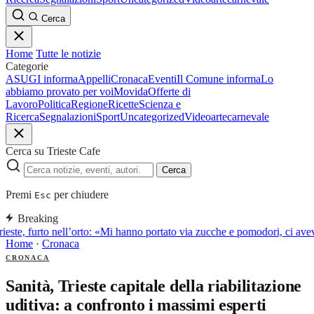
Cerca
Home
Tutte le notizie
Categorie
ASUGI informa
Appelli
Cronaca
Eventi
Il Comune informa
Lo
abbiamo provato per voi
Movida
Offerte di
Lavoro
Politica
Regione
Ricette
Scienza e
Ricerca
Segnalazioni
Sport
Uncategorized
Video
arte
carnevale
Cerca su Trieste Cafe
Cerca
Premi
per chiudere
Esc
Breaking
ieste, furto nell’orto: «Mi hanno portato via zucche e pomodori, ci av
Home
·
Cronaca
CRONACA
Sanità, Trieste capitale della riabilitazione
uditiva: a confronto i massimi esperti