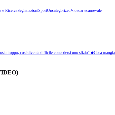
a e Ricerca
Segnalazioni
Sport
Uncategorized
Video
arte
carnevale
sta troppo, così diventa difficile concedersi uno sfizio"
◆
Cosa mangiare a
 (VIDEO)