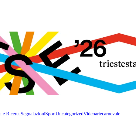
a e Ricerca
Segnalazioni
Sport
Uncategorized
Video
arte
carnevale