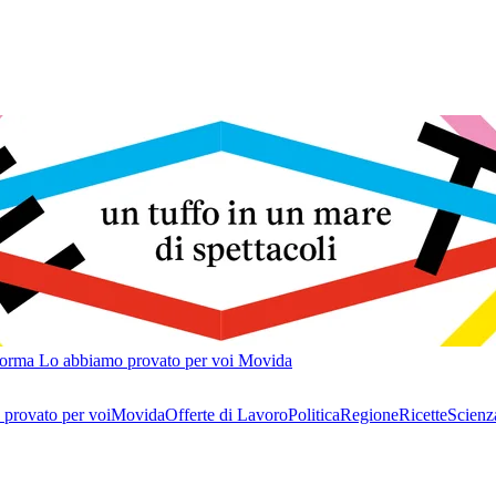
forma
Lo abbiamo provato per voi
Movida
provato per voi
Movida
Offerte di Lavoro
Politica
Regione
Ricette
Scienz