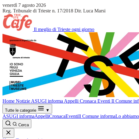
venerdì 7 agosto 2026
Reg. Tribunale di Trieste n. 17/2018
Dir. Luca Marsi
Il meglio di Trieste ogni giorno
Home
Notizie
ASUGI informa
Appelli
Cronaca
Eventi
Il Comune in
Tutte le categorie
▼
ASUGI informa
Appelli
Cronaca
Eventi
Il Comune informa
Lo abbiamo 
Cerca