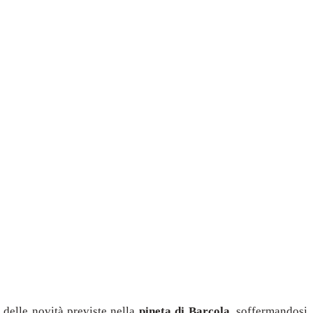
 delle novità previste nella
pineta di Barcola
, soffermandosi