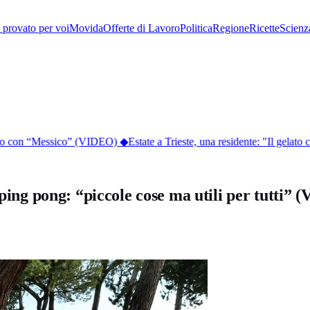
provato per voi
Movida
Offerte di Lavoro
Politica
Regione
Ricette
Scienz
lico con “Messico” (VIDEO)
◆
Estate a Trieste, una residente: "Il gelato co
 ping pong: “piccole cose ma utili per tutti”