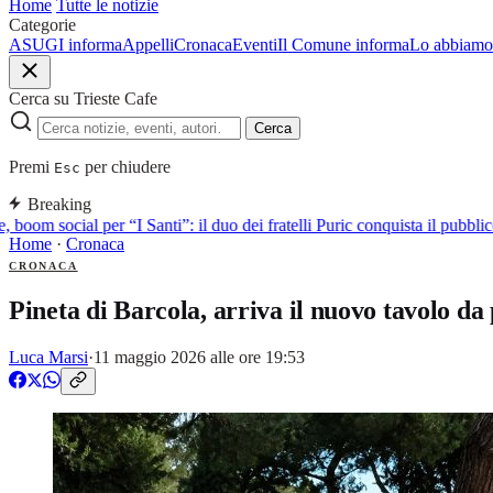
Home
Tutte le notizie
Categorie
ASUGI informa
Appelli
Cronaca
Eventi
Il Comune informa
Lo abbiamo 
Cerca su Trieste Cafe
Cerca
Premi
per chiudere
Esc
Breaking
 boom social per “I Santi”: il duo dei fratelli Puric conquista il pubb
Home
·
Cronaca
CRONACA
Pineta di Barcola, arriva il nuovo tavolo da
Luca Marsi
·
11 maggio 2026 alle ore 19:53