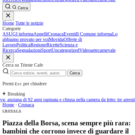
Cerca
Home
Tutte le notizie
Categorie
ASUGI informa
Appelli
Cronaca
Eventi
Il Comune informa
Lo
abbiamo provato per voi
Movida
Offerte di
Lavoro
Politica
Regione
Ricette
Scienza e
Ricerca
Segnalazioni
Sport
Uncategorized
Video
arte
carnevale
Cerca su Trieste Cafe
Cerca
Premi
per chiudere
Esc
Breaking
vg, anziana di 92 anni rapinata e chiusa nella camera da letto: tre arre
Home
·
Cronaca
CRONACA
Piazza della Borsa, scena sempre più rara:
bambini che corrono invece di guardare il