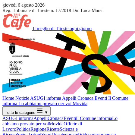
giovedì 6 agosto 2026
Reg. Tribunale di Trieste n. 17/2018
Dir. Luca Marsi
Il meglio di Trieste ogni giorno
Home
Notizie
ASUGI informa
Appelli
Cronaca
Eventi
Il Comune
informa
Lo abbiamo provato per voi
Movida
Tutte le categorie
▼
ASUGI informa
Appelli
Cronaca
Eventi
Il Comune informa
Lo
abbiamo provato per voi
Movida
Offerte di
Lavoro
Politica
Regione
Ricette
Scienza e
Ricerca
Segnalazioni
Sport
Uncategorized
Video
arte
carnevale