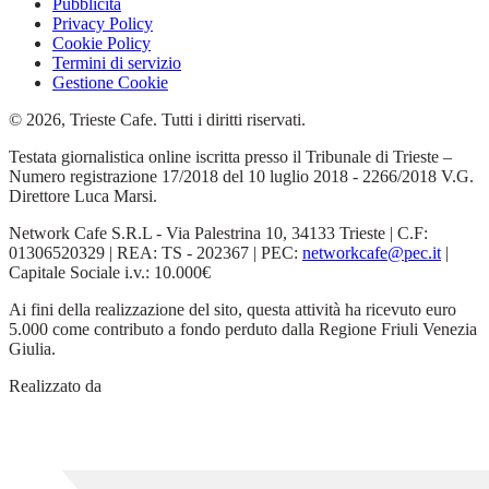
Pubblicità
Privacy Policy
Cookie Policy
Termini di servizio
Gestione Cookie
© 2026, Trieste Cafe. Tutti i diritti riservati.
Testata giornalistica online iscritta presso il Tribunale di Trieste –
Numero registrazione 17/2018 del 10 luglio 2018 - 2266/2018 V.G.
Direttore Luca Marsi.
Network Cafe S.R.L - Via Palestrina 10, 34133 Trieste | C.F:
01306520329 | REA: TS - 202367 | PEC:
networkcafe@pec.it
|
Capitale Sociale i.v.: 10.000€
Ai fini della realizzazione del sito, questa attività ha ricevuto euro
5.000 come contributo a fondo perduto dalla Regione Friuli Venezia
Giulia.
Realizzato da