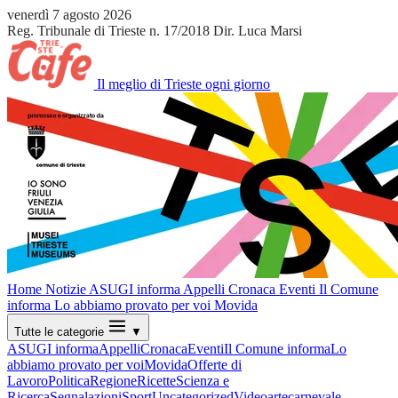
venerdì 7 agosto 2026
Reg. Tribunale di Trieste n. 17/2018
Dir. Luca Marsi
Il meglio di Trieste ogni giorno
Home
Notizie
ASUGI informa
Appelli
Cronaca
Eventi
Il Comune
informa
Lo abbiamo provato per voi
Movida
Tutte le categorie
▼
ASUGI informa
Appelli
Cronaca
Eventi
Il Comune informa
Lo
abbiamo provato per voi
Movida
Offerte di
Lavoro
Politica
Regione
Ricette
Scienza e
Ricerca
Segnalazioni
Sport
Uncategorized
Video
arte
carnevale