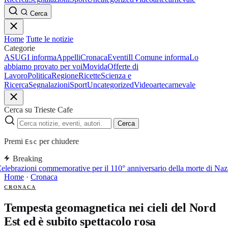
Cerca
Home
Tutte le notizie
Categorie
ASUGI informa
Appelli
Cronaca
Eventi
Il Comune informa
Lo
abbiamo provato per voi
Movida
Offerte di
Lavoro
Politica
Regione
Ricette
Scienza e
Ricerca
Segnalazioni
Sport
Uncategorized
Video
arte
carnevale
Cerca su Trieste Cafe
Cerca
Premi
per chiudere
Esc
Breaking
elebrazioni commemorative per il 110° anniversario della morte di Naz
Home
·
Cronaca
CRONACA
Tempesta geomagnetica nei cieli del Nord
Est ed è subito spettacolo rosa