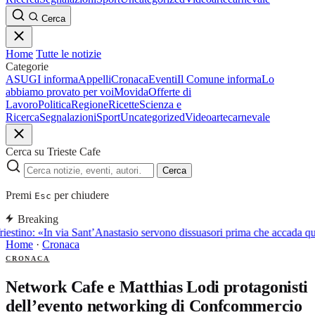
Cerca
Home
Tutte le notizie
Categorie
ASUGI informa
Appelli
Cronaca
Eventi
Il Comune informa
Lo
abbiamo provato per voi
Movida
Offerte di
Lavoro
Politica
Regione
Ricette
Scienza e
Ricerca
Segnalazioni
Sport
Uncategorized
Video
arte
carnevale
Cerca su Trieste Cafe
Cerca
Premi
per chiudere
Esc
Breaking
iestino: «In via Sant’Anastasio servono dissuasori prima che accada q
Home
·
Cronaca
CRONACA
Network Cafe e Matthias Lodi protagonisti
dell’evento networking di Confcommercio