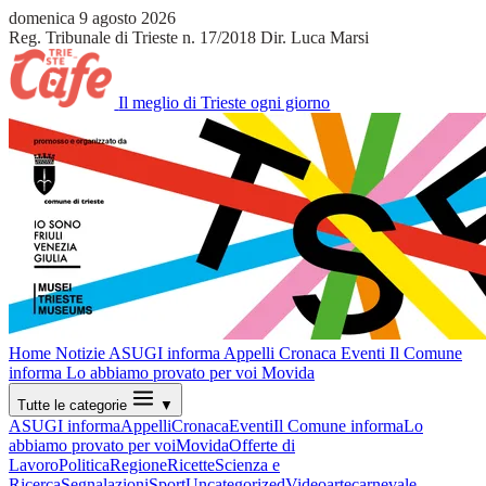
domenica 9 agosto 2026
Reg. Tribunale di Trieste n. 17/2018
Dir. Luca Marsi
Il meglio di Trieste ogni giorno
Home
Notizie
ASUGI informa
Appelli
Cronaca
Eventi
Il Comune
informa
Lo abbiamo provato per voi
Movida
Tutte le categorie
▼
ASUGI informa
Appelli
Cronaca
Eventi
Il Comune informa
Lo
abbiamo provato per voi
Movida
Offerte di
Lavoro
Politica
Regione
Ricette
Scienza e
Ricerca
Segnalazioni
Sport
Uncategorized
Video
arte
carnevale