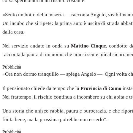
corsa spericolata in un rischio costante.
«Sento un botto della miseria — racconta Angelo, visibilmente
Un incubo che si ripete: la prima auto è uscita di strada abbat
dalla casa.
Nel servizio andato in onda su
Mattino Cinque
, condotto 
racconta la paura di un uomo che non si sente più al sicuro n
Pubblicità
«Ora non dormo tranquillo — spiega Angelo —. Ogni volta che 
Il pensionato chiede da tempo che la
Provincia di Como
insta
Nel frattempo, il rischio continua a incombere su chi abita e t
Una storia che unisce rabbia, paura e burocrazia, e che riport
finita bene, ma la prossima potrebbe non esserlo”.
Pubblicità