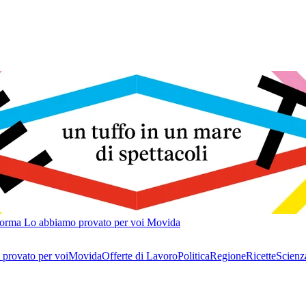
forma
Lo abbiamo provato per voi
Movida
provato per voi
Movida
Offerte di Lavoro
Politica
Regione
Ricette
Scienz