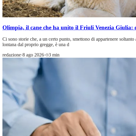
Olimpia, il cane che ha unito il Friuli Venezia Giulia
Ci sono storie che, a un certo punto, smettono di appartenere soltant
lontana dal proprio gregge, è una d
redazione
·
8 ago 2026
·
3 min