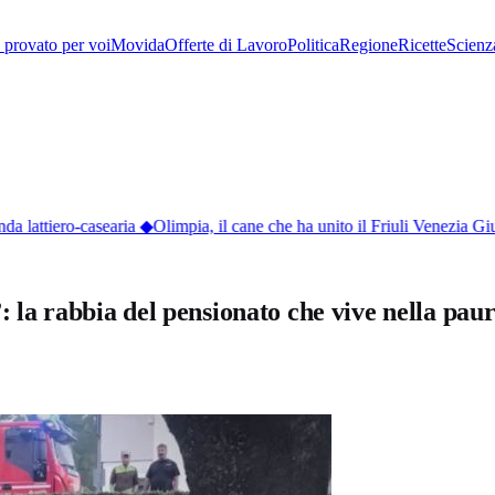
provato per voi
Movida
Offerte di Lavoro
Politica
Regione
Ricette
Scienz
 lattiero-casearia
◆
Olimpia, il cane che ha unito il Friuli Venezia Giu
: la rabbia del pensionato che vive nella pau