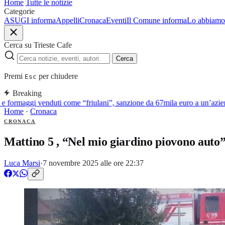
Home
Tutte le notizie
Categorie
ASUGI informa
Appelli
Cronaca
Eventi
Il Comune informa
Lo abbiamo 
Cerca su Trieste Cafe
Cerca
Premi
per chiudere
Esc
Breaking
 formaggi venduti come “friulani”, sanzione da 67mila euro a un’azienda
Home
·
Cronaca
CRONACA
Mattino 5 , “Nel mio giardino piovono auto”
Luca Marsi
·
7 novembre 2025 alle ore 22:37