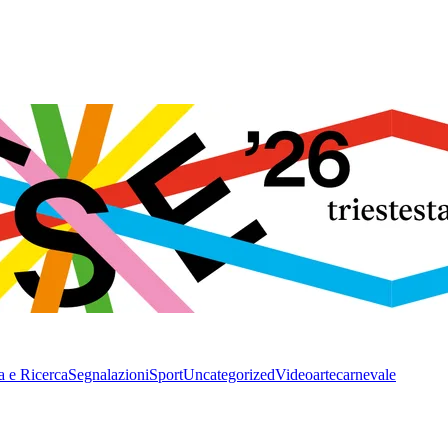
a e Ricerca
Segnalazioni
Sport
Uncategorized
Video
arte
carnevale