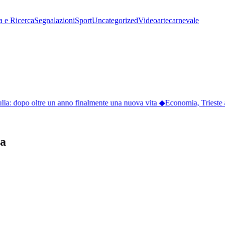
a e Ricerca
Segnalazioni
Sport
Uncategorized
Video
arte
carnevale
lia: dopo oltre un anno finalmente una nuova vita
◆
Economia, Trieste ac
ra