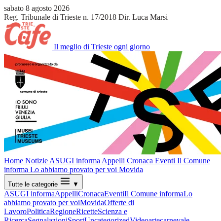
sabato 8 agosto 2026
Reg. Tribunale di Trieste n. 17/2018
Dir. Luca Marsi
Il meglio di Trieste ogni giorno
Home
Notizie
ASUGI informa
Appelli
Cronaca
Eventi
Il Comune
informa
Lo abbiamo provato per voi
Movida
Tutte le categorie
▼
ASUGI informa
Appelli
Cronaca
Eventi
Il Comune informa
Lo
abbiamo provato per voi
Movida
Offerte di
Lavoro
Politica
Regione
Ricette
Scienza e
Ricerca
Segnalazioni
Sport
Uncategorized
Video
arte
carnevale