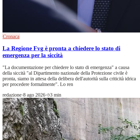
Cronaca
La Regione Fvg è pronta a chiedere lo stato di
emergenza per la siccità
"La documentazione per chiedere lo stato di emergenza" a causa
della siccità "al Dipartimento nazionale della Protezione civile è
pronta, siamo in attesa della delibera dell'autorità sulla criticità idrica
per procedere formalmente". Lo ren
redazione
·
8 ago 2026
·
3 min