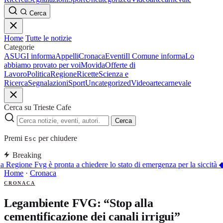
Cerca
Home
Tutte le notizie
Categorie
ASUGI informa
Appelli
Cronaca
Eventi
Il Comune informa
Lo
abbiamo provato per voi
Movida
Offerte di
Lavoro
Politica
Regione
Ricette
Scienza e
Ricerca
Segnalazioni
Sport
Uncategorized
Video
arte
carnevale
Cerca su Trieste Cafe
Cerca
Premi
per chiudere
Esc
Breaking
 Regione Fvg è pronta a chiedere lo stato di emergenza per la siccità
Home
·
Cronaca
CRONACA
Legambiente FVG: “Stop alla
cementificazione dei canali irrigui”