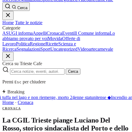
Cerca
Home
Tutte le notizie
Categorie
ASUGI informa
Appelli
Cronaca
Eventi
Il Comune informa
Lo
abbiamo provato per voi
Movida
Offerte di
Lavoro
Politica
Regione
Ricette
Scienza e
Ricerca
Segnalazioni
Sport
Uncategorized
Video
arte
carnevale
Cerca su Trieste Cafe
Cerca
Premi
per chiudere
Esc
Breaking
 tuffa nel lago e non riemerge, morto 24enne statunitense
◆
Incendio an
Home
·
Cronaca
CRONACA
La CGIL Trieste piange Luciano Del
Rosso, storico sindacalista del Porto e dello