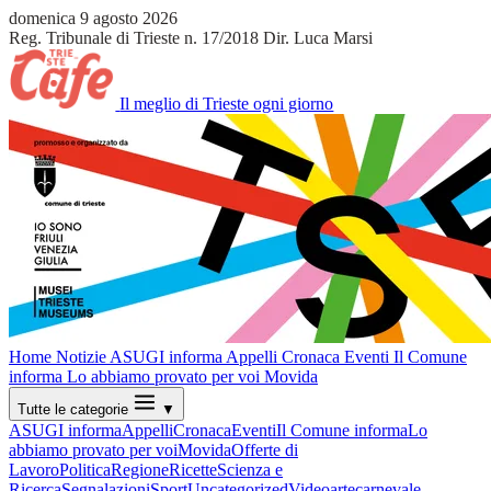
domenica 9 agosto 2026
Reg. Tribunale di Trieste n. 17/2018
Dir. Luca Marsi
Il meglio di Trieste ogni giorno
Home
Notizie
ASUGI informa
Appelli
Cronaca
Eventi
Il Comune
informa
Lo abbiamo provato per voi
Movida
Tutte le categorie
▼
ASUGI informa
Appelli
Cronaca
Eventi
Il Comune informa
Lo
abbiamo provato per voi
Movida
Offerte di
Lavoro
Politica
Regione
Ricette
Scienza e
Ricerca
Segnalazioni
Sport
Uncategorized
Video
arte
carnevale