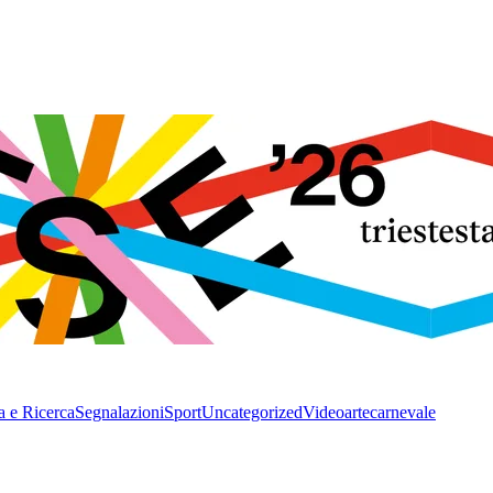
a e Ricerca
Segnalazioni
Sport
Uncategorized
Video
arte
carnevale