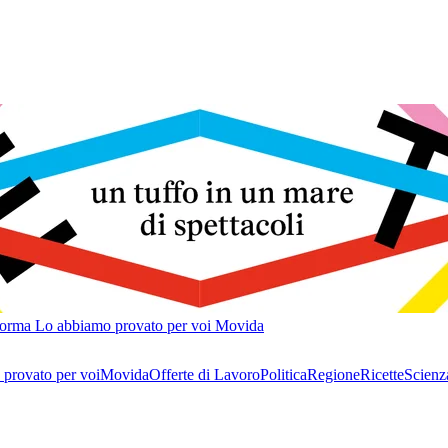
forma
Lo abbiamo provato per voi
Movida
provato per voi
Movida
Offerte di Lavoro
Politica
Regione
Ricette
Scienz