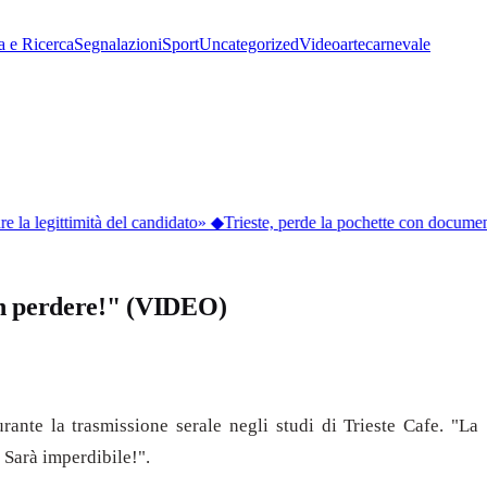
a e Ricerca
Segnalazioni
Sport
Uncategorized
Video
arte
carnevale
a legittimità del candidato»
◆
Trieste, perde la pochette con documenti e
non perdere!" (VIDEO)
rante la trasmissione serale negli studi di Trieste Cafe. "La
. Sarà imperdibile!".