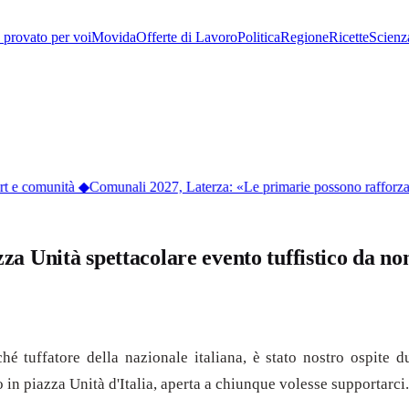
provato per voi
Movida
Offerte di Lavoro
Politica
Regione
Ricette
Scienz
 e comunità
◆
Comunali 2027, Laterza: «Le primarie possono rafforzare l
azza Unità spettacolare evento tuffistico da 
hé tuffatore della nazionale italiana, è stato nostro ospite du
o in piazza Unità d'Italia, aperta a chiunque volesse supportarci