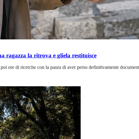
 ragazza la ritrova e gliela restituisce
oi ore di ricerche con la paura di aver perso definitivamente documenti e