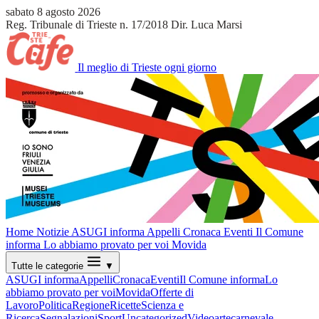
sabato 8 agosto 2026
Reg. Tribunale di Trieste n. 17/2018
Dir. Luca Marsi
Il meglio di Trieste ogni giorno
Home
Notizie
ASUGI informa
Appelli
Cronaca
Eventi
Il Comune
informa
Lo abbiamo provato per voi
Movida
Tutte le categorie
▼
ASUGI informa
Appelli
Cronaca
Eventi
Il Comune informa
Lo
abbiamo provato per voi
Movida
Offerte di
Lavoro
Politica
Regione
Ricette
Scienza e
Ricerca
Segnalazioni
Sport
Uncategorized
Video
arte
carnevale