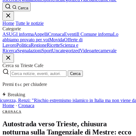
Cerca
Home
Tutte le notizie
Categorie
ASUGI informa
Appelli
Cronaca
Eventi
Il Comune informa
Lo
abbiamo provato per voi
Movida
Offerte di
Lavoro
Politica
Regione
Ricette
Scienza e
Ricerca
Segnalazioni
Sport
Uncategorized
Video
arte
carnevale
Cerca su Trieste Cafe
Cerca
Premi
per chiudere
Esc
Breaking
curezza, Renzi: "Rischio estremismo islamico in Italia ma non viene d
Home
·
Cronaca
CRONACA
Autostrada verso Trieste, chiusura
notturna sulla Tangenziale di Mestre: ecco