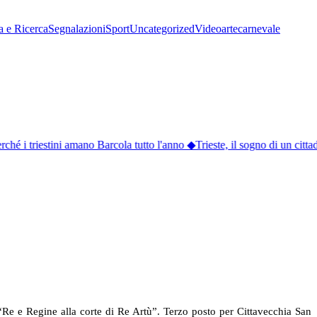
a e Ricerca
Segnalazioni
Sport
Uncategorized
Video
arte
carnevale
ché i triestini amano Barcola tutto l'anno
◆
Trieste, il sogno di un citta
 “Re e Regine alla corte di Re Artù”. Terzo posto per Cittavecchia San