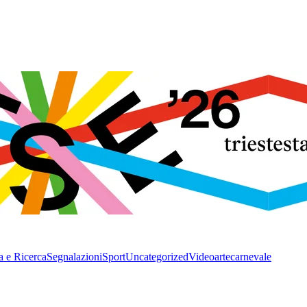
a e Ricerca
Segnalazioni
Sport
Uncategorized
Video
arte
carnevale