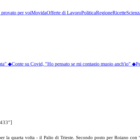
provato per voi
Movida
Offerte di Lavoro
Politica
Regione
Ricette
Scienz
ta"
◆
Conte su Covid, "Ho pensato se mi contagio muoio anch'io"
◆
Per
,433"]
er la quarta volta - il Palio di Trieste. Secondo posto per Roiano con