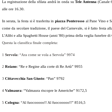
La registrazione della sfilata andrà in onda su
Tele Antenna
(Canale 6
alle ore 16.30.
In serata, la festa si è trasferita in
piazza Ponterosso
al Pane Vino e Sa
come da secolare tradizione, il paese del Carnevale, si è fatto festa a
L'Alibi e alla Spaghetti House (anni '80) prima della veglia funebre di 
Questa la classifica finale completa:
1
Servola
: “Ara come se vola a Servola” 9974
2
Roiano
: “Re e Regine alla corte di Re Artù” 9955
3
Cittavecchia San Giusto
: “Pan” 9792
4
Valmaura
: “Valmaura riscopre le Americhe” 9172,5
5
Cologna
: “Al fuocooooo!! Al fuocooooo!!” 8516,5