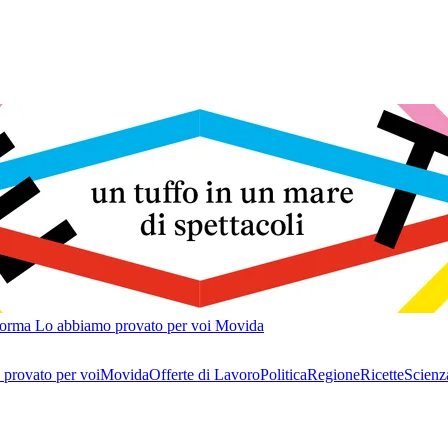
forma
Lo abbiamo provato per voi
Movida
provato per voi
Movida
Offerte di Lavoro
Politica
Regione
Ricette
Scienz