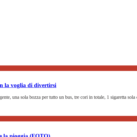
la voglia di divertirsi
nte, una sola bozza per tutto un bus, tre cori in totale, 1 sigaretta sol
e la pioggia (FOTO)