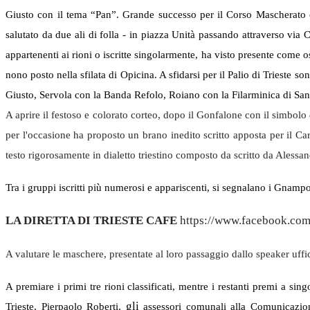
Giusto con il tema “Pan”. Grande successo per il Corso Mascherato ch
salutato da due ali di folla - in piazza Unità passando attraverso via 
appartenenti ai rioni o iscritte singolarmente, ha visto presente come
nono posto nella sfilata di Opicina. A sfidarsi per il Palio di Trieste 
Giusto, Servola con la Banda Refolo, Roiano con la Filarminica di Sa
A aprire il festoso e colorato corteo, dopo il Gonfalone con il simbolo
per l'occasione ha proposto un brano inedito scritto apposta per il C
testo rigorosamente in dialetto triestino composto da scritto da Alessa
Tra i gruppi iscritti più numerosi e appariscenti, si segnalano i Gnamp
LA DIRETTA DI TRIESTE CAFE
https://www.facebook.com
A valutare le maschere, presentate al loro passaggio dallo speaker ufficia
A premiare i primi tre rioni classificati, mentre i restanti premi a s
gli
Trieste, Pierpaolo Roberti,
assessori comunali alla Comunicazion