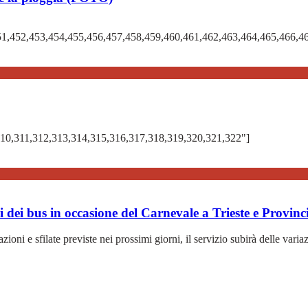
51,452,453,454,455,456,457,458,459,460,461,462,463,464,465,466,4
,310,311,312,313,314,315,316,317,318,319,320,321,322"]
oni dei bus in occasione del Carnevale a Trieste e Provinc
ioni e sfilate previste nei prossimi giorni, il servizio subirà delle varia