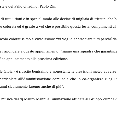
e e del Palio cittadino, Paolo Zini.
 tutti i rioni e in special modo alle decine di migliaia di triestini che 
e colorata ed è grazie a voi che è possibile questa festa: complimenti al r
acolo coloratissimo e vivacissimo: “vi voglio abbracciare tutti perché da 
 rispondere a questo appuntamento: “siamo una squadra che garantisce i
nfine appuntamento alla prossima edizione.
Gioia - è riuscito benissimo e nonostante le previsioni meteo avverse no
 particolare all'Amministrazione comunale che lo co-organizza e agli s
i anni sicuramente faremo anche di più”.
a musica del dj Mauro Manni e l'animazione affidata al Gruppo Zumba & Sal