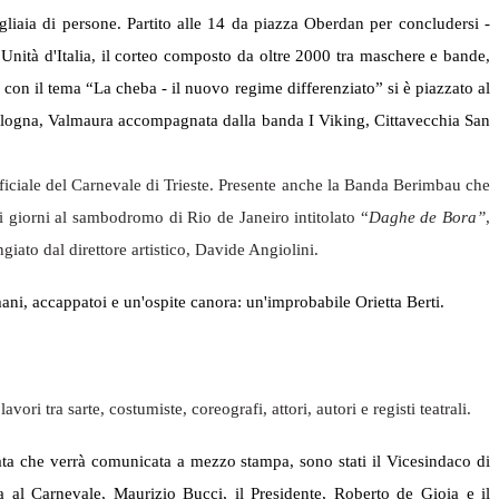
liaia di persone. Partito alle 14 da piazza Oberdan per concludersi -
l'Unità d'Italia, il corteo composto da oltre 2000 tra maschere e bande,
con il tema “La cheba - il nuovo regime differenziato” si è piazzato al
ni, Cologna, Valmaura accompagnata dalla banda I Viking, Cittavecchia San
ufficiale del Carnevale di Trieste. Presente anche la Banda Berimbau che
i giorni al sambodromo di Rio de Janeiro intitolato “
Daghe de Bora”
,
iato dal direttore artistico, Davide Angiolini.
ani, accappatoi e un'ospite canora: un'improbabile Orietta Berti.
ri tra sarte, costumiste, coreografi, attori, autori e registi teatrali.
 data che verrà comunicata a mezzo stampa, sono stati il Vicesindaco di
 al Carnevale, Maurizio Bucci, il Presidente, Roberto de Gioia e il