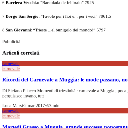
6
Barriera Vecchia
: “Barcolada de febbraio” 7925
7
Borgo San Sergio
: “Favole per i fioi e... per i veci” 7061,5
8
San Giovanni
: “Trieste ...el bunigolo del mondo!” 5797
Pubblicità
Articoli correlati
carnevale
carnevale
Ricordi del Carnevale a Muggia: le mode passano, non 
Di Stefano Pitacco Momenti di triestinità : carnevale a Muggia , poca ge
perquisisce invano, tutt
Luca Marsi
·
2 mar 2017
·
3 min
carnevale
carnevale
Martedì Grasso a Muggia, grande successo nonostant