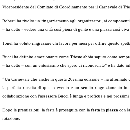
Vicepresidente del Comitato di Coordinamento per il Carnevale di Triest
Roberti ha rivolto un ringraziamento agli organizzatori, ai componenti di
– ha detto - vedere una città così piena di gente e una piazza così viva 
Tonel ha voluto ringraziare chi lavora per mesi per offrire questo spett
Bucci ha definito emozionante come Trieste abbia saputo come sempre
– ha detto – con un entusiasmo che spero ci riconosciate” e ha dato i
“
Un Carnevale che anche in questa 26esima edizione – ha affermato de 
la perfetta riuscita di questo evento e un sentito ringraziamento in
collaborazione con l'assessore Bucci è lunga e proficua e nei prossim
Dopo le premiazioni, la festa è proseguita con la
festa in piazza
con l
rotazione.