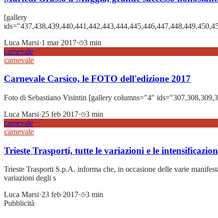
[gallery
ids="437,438,439,440,441,442,443,444,445,446,447,448,449,450,4
Luca Marsi
·
1 mar 2017
·
3 min
carnevale
carnevale
Carnevale Carsico, le FOTO dell'edizione 2017
Foto di Sebastiano Visintin [gallery columns="4" ids="307,308,309
Luca Marsi
·
25 feb 2017
·
3 min
carnevale
carnevale
Trieste Trasporti, tutte le variazioni e le intensificazi
Trieste Trasporti S.p.A. informa che, in occasione delle varie manifestaz
variazioni degli s
Luca Marsi
·
23 feb 2017
·
3 min
Pubblicità