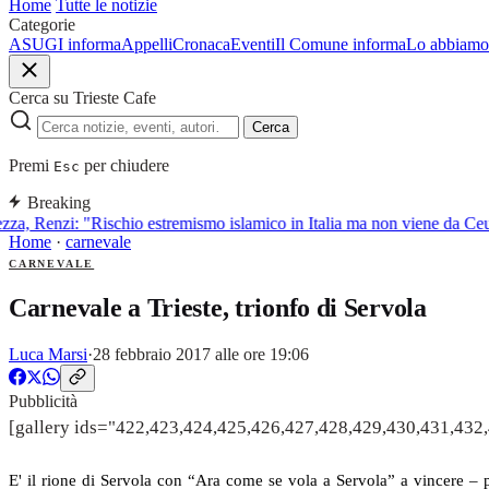
Home
Tutte le notizie
Categorie
ASUGI informa
Appelli
Cronaca
Eventi
Il Comune informa
Lo abbiamo 
Cerca su Trieste Cafe
Cerca
Premi
per chiudere
Esc
Breaking
zza, Renzi: "Rischio estremismo islamico in Italia ma non viene da Ceu
Home
·
carnevale
CARNEVALE
Carnevale a Trieste, trionfo di Servola
Luca Marsi
·
28 febbraio 2017 alle ore 19:06
Pubblicità
[gallery ids="422,423,424,425,426,427,428,429,430,431,432
E' il rione di Servola con “Ara come se vola a Servola” a vincere – p