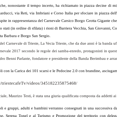
e, nonostante il tempo incerto, ha richiamato in piazza decine di mig
Carducci, via Reti, via Imbriani e Corso Italia per sfociare in piazza del
 ospite in rappresentanza del Carnevale Carsico Borgo Grotta Gigante che 
sono stati (in ordine di sfilata) i rioni di Barriera Vecchia, San Giovan
nta Barbara e Borgo San Sergio.
 del Carnevale di Trieste, La Vecia Trieste, che da due anni è la banda 
arnevale 2017 secondo le regole dei samba-enredo, protagonisti in quest
ndro Benni Parlante, fondatore e presidente della Banda Berimbau e arrang
oli con la Carica dei 101 scarsi e le Pedocine 2.0 con brandine, asciugam
/triestecafeTv/videos/345182235875468/
le, Maurizo Testi, è stata una giuria qualificata composta da addetti ai lavo
ingoli e gruppi, adulti e bambini verranno consegnati in una successiva
e, Serena Tonel e al Turismo e Promozione del territorio con delega