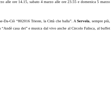
arzo alle ore 14.15, sabato 4 marzo alle ore 23.55 e domenica 5 marzo
he-Da-Ciò “802016 Trieste, la Città che balla”. A
Servola
, sempre più,
ra “Andè casa dei” e musica dal vivo anche al Circolo Falisca, al buffet