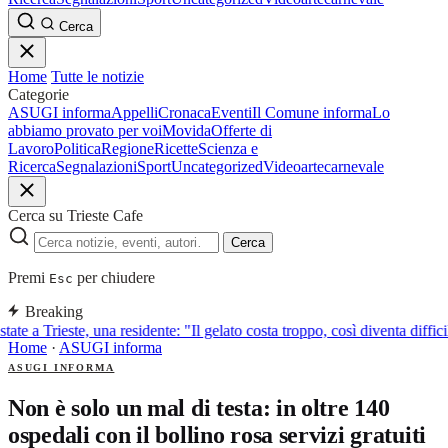
Cerca
Home
Tutte le notizie
Categorie
ASUGI informa
Appelli
Cronaca
Eventi
Il Comune informa
Lo
abbiamo provato per voi
Movida
Offerte di
Lavoro
Politica
Regione
Ricette
Scienza e
Ricerca
Segnalazioni
Sport
Uncategorized
Video
arte
carnevale
Cerca su Trieste Cafe
Cerca
Premi
per chiudere
Esc
Breaking
tate a Trieste, una residente: "Il gelato costa troppo, così diventa diffic
Home
·
ASUGI informa
ASUGI INFORMA
Non è solo un mal di testa: in oltre 140
ospedali con il bollino rosa servizi gratuiti