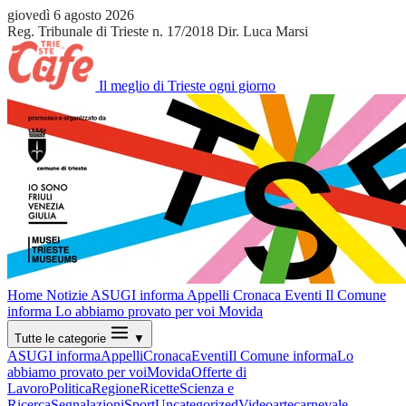
giovedì 6 agosto 2026
Reg. Tribunale di Trieste n. 17/2018
Dir. Luca Marsi
Il meglio di Trieste ogni giorno
Home
Notizie
ASUGI informa
Appelli
Cronaca
Eventi
Il Comune
informa
Lo abbiamo provato per voi
Movida
Tutte le categorie
▼
ASUGI informa
Appelli
Cronaca
Eventi
Il Comune informa
Lo
abbiamo provato per voi
Movida
Offerte di
Lavoro
Politica
Regione
Ricette
Scienza e
Ricerca
Segnalazioni
Sport
Uncategorized
Video
arte
carnevale