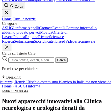
Cerca
Home
Tutte le notizie
Categorie
ASUGI informa
Appelli
Cronaca
Eventi
Il Comune informa
Lo
abbiamo provato per voi
Movida
Offerte di
Lavoro
Politica
Regione
Ricette
Scienza e
Ricerca
Segnalazioni
Sport
Uncategorized
Video
arte
carnevale
Cerca su Trieste Cafe
Cerca
Premi
per chiudere
Esc
Breaking
curezza, Renzi: "Rischio estremismo islamico in Italia ma non viene d
Home
·
ASUGI informa
ASUGI INFORMA
Nuovi apparecchi innovativi alla Clinica
neurologica e urologica donati da