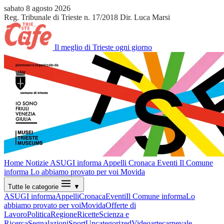
sabato 8 agosto 2026
Reg. Tribunale di Trieste n. 17/2018
Dir. Luca Marsi
Il meglio di Trieste ogni giorno
Home
Notizie
ASUGI informa
Appelli
Cronaca
Eventi
Il Comune
informa
Lo abbiamo provato per voi
Movida
Tutte le categorie
▼
ASUGI informa
Appelli
Cronaca
Eventi
Il Comune informa
Lo
abbiamo provato per voi
Movida
Offerte di
Lavoro
Politica
Regione
Ricette
Scienza e
Ricerca
Segnalazioni
Sport
Uncategorized
Video
arte
carnevale