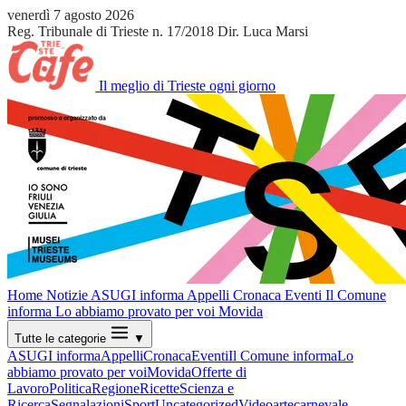
venerdì 7 agosto 2026
Reg. Tribunale di Trieste n. 17/2018
Dir. Luca Marsi
Il meglio di Trieste ogni giorno
Home
Notizie
ASUGI informa
Appelli
Cronaca
Eventi
Il Comune
informa
Lo abbiamo provato per voi
Movida
Tutte le categorie
▼
ASUGI informa
Appelli
Cronaca
Eventi
Il Comune informa
Lo
abbiamo provato per voi
Movida
Offerte di
Lavoro
Politica
Regione
Ricette
Scienza e
Ricerca
Segnalazioni
Sport
Uncategorized
Video
arte
carnevale