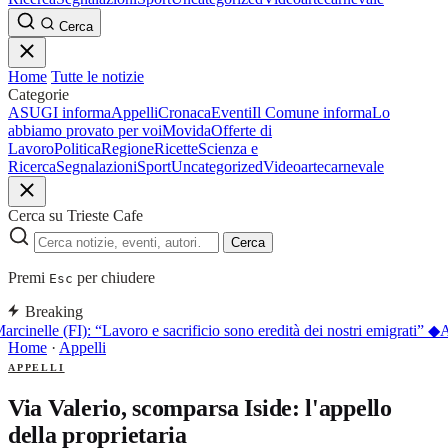
Cerca
Home
Tutte le notizie
Categorie
ASUGI informa
Appelli
Cronaca
Eventi
Il Comune informa
Lo
abbiamo provato per voi
Movida
Offerte di
Lavoro
Politica
Regione
Ricette
Scienza e
Ricerca
Segnalazioni
Sport
Uncategorized
Video
arte
carnevale
Cerca su Trieste Cafe
Cerca
Premi
per chiudere
Esc
Breaking
arcinelle (FI): “Lavoro e sacrificio sono eredità dei nostri emigrati”
◆
A
Home
·
Appelli
APPELLI
Via Valerio, scomparsa Iside: l'appello
della proprietaria