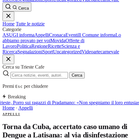
Cerca
Home
Tutte le notizie
Categorie
ASUGI informa
Appelli
Cronaca
Eventi
Il Comune informa
Lo
abbiamo provato per voi
Movida
Offerte di
Lavoro
Politica
Regione
Ricette
Scienza e
Ricerca
Segnalazioni
Sport
Uncategorized
Video
arte
carnevale
Cerca su Trieste Cafe
Cerca
Premi
per chiudere
Esc
Breaking
rieste, Porro sui ragazzi di Pradamano: «Non spegniamo il loro entusia
Home
·
Appelli
APPELLI
Torna da Cuba, accertato caso umano di
Dengue a Latisana: al via disinfestazione