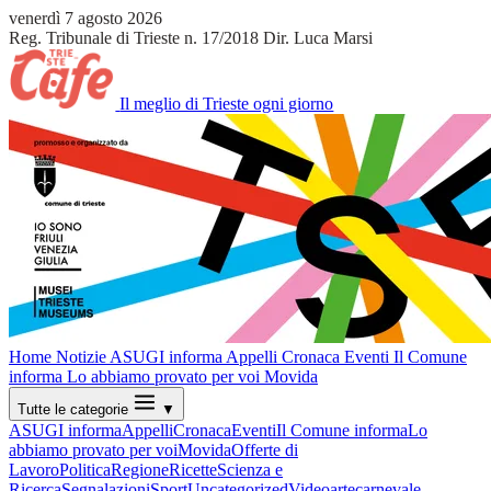
venerdì 7 agosto 2026
Reg. Tribunale di Trieste n. 17/2018
Dir. Luca Marsi
Il meglio di Trieste ogni giorno
Home
Notizie
ASUGI informa
Appelli
Cronaca
Eventi
Il Comune
informa
Lo abbiamo provato per voi
Movida
Tutte le categorie
▼
ASUGI informa
Appelli
Cronaca
Eventi
Il Comune informa
Lo
abbiamo provato per voi
Movida
Offerte di
Lavoro
Politica
Regione
Ricette
Scienza e
Ricerca
Segnalazioni
Sport
Uncategorized
Video
arte
carnevale