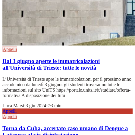
Appelli
Dal 3 giugno aperte le immatricolazioni
all'Università di Trieste: tutte le novità
L’Università di Trieste apre le immatricolazioni per il prossimo anno
accademico da lunedì 3 giugno: gli studenti troveranno tutte le
informazioni sul sito UniTS https://portale.units.it/it/studiare/offerta-
formativa A disposizione dei futu
Luca Marsi
·
3 giu 2024
·
3 min
Appelli
Appelli
Torna da Cuba, accertato caso umano di Dengue a
Latisana: al via disinfestazione