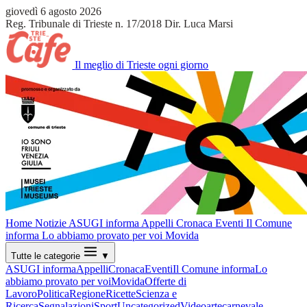
giovedì 6 agosto 2026
Reg. Tribunale di Trieste n. 17/2018
Dir. Luca Marsi
Il meglio di Trieste ogni giorno
Home
Notizie
ASUGI informa
Appelli
Cronaca
Eventi
Il Comune
informa
Lo abbiamo provato per voi
Movida
Tutte le categorie
▼
ASUGI informa
Appelli
Cronaca
Eventi
Il Comune informa
Lo
abbiamo provato per voi
Movida
Offerte di
Lavoro
Politica
Regione
Ricette
Scienza e
Ricerca
Segnalazioni
Sport
Uncategorized
Video
arte
carnevale