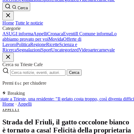
Cerca
Home
Tutte le notizie
Categorie
ASUGI informa
Appelli
Cronaca
Eventi
Il Comune informa
Lo
abbiamo provato per voi
Movida
Offerte di
Lavoro
Politica
Regione
Ricette
Scienza e
Ricerca
Segnalazioni
Sport
Uncategorized
Video
arte
carnevale
Cerca su Trieste Cafe
Cerca
Premi
per chiudere
Esc
Breaking
state a Trieste, una residente: "Il gelato costa troppo, così diventa diffi
Home
·
Appelli
APPELLI
Strada del Friuli, il gatto coccolone bianco
è tornato a casa! Felicità della proprietaria