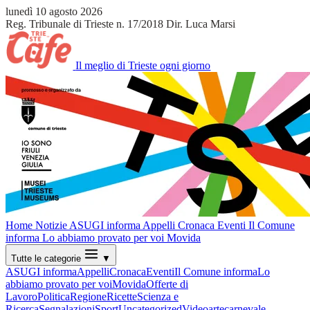
lunedì 10 agosto 2026
Reg. Tribunale di Trieste n. 17/2018
Dir. Luca Marsi
Il meglio di Trieste ogni giorno
Home
Notizie
ASUGI informa
Appelli
Cronaca
Eventi
Il Comune
informa
Lo abbiamo provato per voi
Movida
Tutte le categorie
▼
ASUGI informa
Appelli
Cronaca
Eventi
Il Comune informa
Lo
abbiamo provato per voi
Movida
Offerte di
Lavoro
Politica
Regione
Ricette
Scienza e
Ricerca
Segnalazioni
Sport
Uncategorized
Video
arte
carnevale