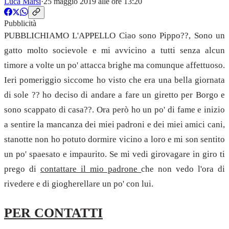
Luca Marsi
·
25 maggio 2019 alle ore 13:20
Pubblicità
PUBBLICHIAMO L'APPELLO Ciao sono Pippo
?
?
, Sono un
gatto molto socievole e mi avvicino a tutti senza alcun
timore a volte un po' attacca brighe ma comunque affettuoso.
Ieri pomeriggio siccome ho visto che era una bella giornata
di sole
?
?
ho deciso di andare a fare un giretto per Borgo e
sono scappato di casa
?
?
. Ora però ho un po' di fame e inizio
a sentire la mancanza dei miei padroni e dei miei amici cani,
stanotte non ho potuto dormire vicino a loro e mi son sentito
un po' spaesato e impaurito.
Se mi vedi girovagare in giro ti
prego di
contattare il mio padrone
che non vedo l'ora di
rivedere e di giogherellare un po' con lui.
PER CONTATTI