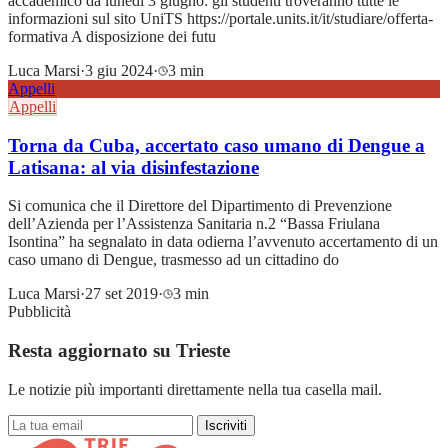
accademico da lunedì 3 giugno: gli studenti troveranno tutte le
informazioni sul sito UniTS https://portale.units.it/it/studiare/offerta-
formativa A disposizione dei futu
Luca Marsi
·
3 giu 2024
·
3 min
Appelli
Appelli
Torna da Cuba, accertato caso umano di Dengue a
Latisana: al via disinfestazione
Si comunica che il Direttore del Dipartimento di Prevenzione
dell’Azienda per l’Assistenza Sanitaria n.2 “Bassa Friulana
Isontina” ha segnalato in data odierna l’avvenuto accertamento di un
caso umano di Dengue, trasmesso ad un cittadino do
Luca Marsi
·
27 set 2019
·
3 min
Pubblicità
Resta aggiornato su Trieste
Le notizie più importanti direttamente nella tua casella mail.
Iscriviti