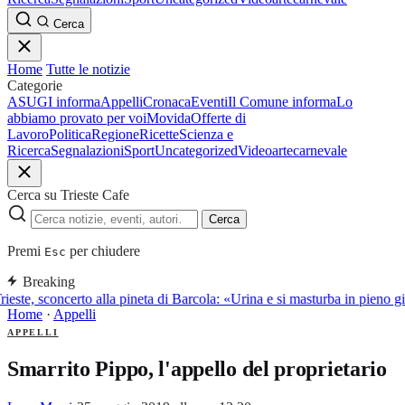
Cerca
Home
Tutte le notizie
Categorie
ASUGI informa
Appelli
Cronaca
Eventi
Il Comune informa
Lo
abbiamo provato per voi
Movida
Offerte di
Lavoro
Politica
Regione
Ricette
Scienza e
Ricerca
Segnalazioni
Sport
Uncategorized
Video
arte
carnevale
Cerca su Trieste Cafe
Cerca
Premi
per chiudere
Esc
Breaking
rieste, sconcerto alla pineta di Barcola: «Urina e si masturba in pieno 
Home
·
Appelli
APPELLI
Smarrito Pippo, l'appello del proprietario