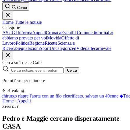
Cerca
Home
Tutte le notizie
Categorie
ASUGI informa
Appelli
Cronaca
Eventi
Il Comune informa
Lo
abbiamo provato per voi
Movida
Offerte di
Lavoro
Politica
Regione
Ricette
Scienza e
Ricerca
Segnalazioni
Sport
Uncategorized
Video
arte
carnevale
Cerca su Trieste Cafe
Cerca
Premi
per chiudere
Esc
Breaking
l chirurgo riapre l'aorta con un filo elettrificato, salvato un 40enne
◆
Trie
Home
·
Appelli
APPELLI
Pedro e Maggie cercano disperatamente
CASA