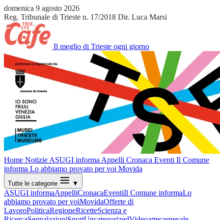
domenica 9 agosto 2026
Reg. Tribunale di Trieste n. 17/2018
Dir. Luca Marsi
Il meglio di Trieste ogni giorno
Home
Notizie
ASUGI informa
Appelli
Cronaca
Eventi
Il Comune
informa
Lo abbiamo provato per voi
Movida
Tutte le categorie
▼
ASUGI informa
Appelli
Cronaca
Eventi
Il Comune informa
Lo
abbiamo provato per voi
Movida
Offerte di
Lavoro
Politica
Regione
Ricette
Scienza e
Ricerca
Segnalazioni
Sport
Uncategorized
Video
arte
carnevale